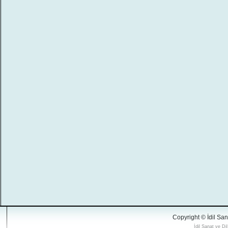
Copyright © İdil San
İdil Sanat ve Di