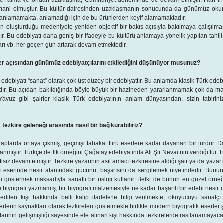
def alma ve ondan uzaklaşma, Cumhuriyet döneminde de devam etmiştir. Harf ink
mani olmuştur. Bu kültür dairesinden uzaklaşmanın sonucunda da günümüz okurla
anlamamakta, anlamadığı için de bu ürünlerden keyif alamamaktadır.
nın oluşturduğu medeniyete yeniden objektif bir bakış açısıyla bakılmaya çalışılm
tır. Bu edebiyatı daha geniş bir ifadeyle bu kültürü anlamaya yönelik yapılan tahlil
arı vb. her geçen gün artarak devam etmektedir.
ler açısından günümüz edebiyatçılarını etkilediğini düşünüyor musunuz?
k edebiyatı “sanat” olarak çok üst düzey bir edebiyattır. Bu anlamda klasik Türk edeb
rdır. Bu açıdan bakıldığında böyle büyük bir hazineden yararlanmamak çok da mant
 Yavuz gibi şairler klasik Türk edebiyatının anlam dünyasından, sizin tabiri
tezkire geleneği arasında nasıl bir bağ kurabiliriz?
plarda ortaya çıkmış, geçmişi tabakat türü eserlere kadar dayanan bir türdür. 
anmıştır. Türkçe’de İlk örneğini Çağatay edebiyatında Ali Şir Nevai’nin verdiği tü
iz devam etmiştir. Tezkire yazarının asıl amacı tezkiresine aldığı şair ya da yaza
ı eserinde nesir alanındaki gücünü, başarısını da sergilemek niyetindedir. Bunun
i göstermek maksadıyla sanatlı bir üslup kullanır. Belki de bunun en güzel örneğ
e biyografi yazmamış, bir biyografi malzemesiyle ne kadar başarılı bir edebi nesir ö
ilen kişi hakkında belli kalıp ifadelerle bilgi verilmekte, okuyucuyu sanatçı
rlerin kaynakları olarak tezkireleri göstermekle birlikte modern biyografik eserler 
açlarının gelişmişliği sayesinde ele alınan kişi hakkında tezkirelerde rastlanamayaca