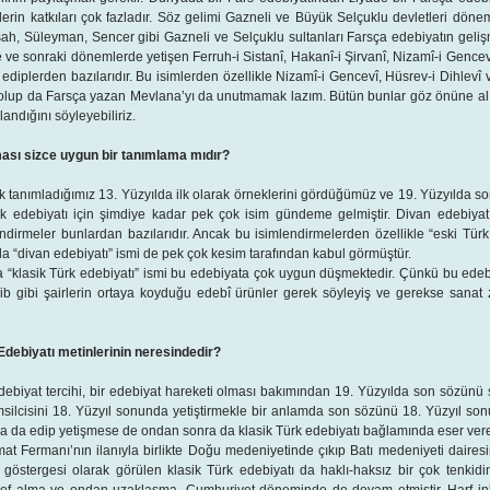
klerin katkıları çok fazladır. Söz gelimi Gazneli ve Büyük Selçuklu devletleri döne
h, Süleyman, Sencer gibi Gazneli ve Selçuklu sultanları Farsça edebiyatın gelişm
ve sonraki dönemlerde yetişen Ferruh-i Sistanî, Hakanî-i Şirvanî, Nizamî-i Gencevî, 
ediplerden bazılarıdır. Bu isimlerden özellikle Nizamî-i Gencevî, Hüsrev-i Dihlevî v
k olup da Farsça yazan Mevlana’yı da unutmamak lazım. Bütün bunlar göz önüne alın
andığını söyleyebiliriz.
ması sizce uygun bir tanımlama mıdır?
k tanımladığımız 13. Yüzyılda ilk olarak örneklerini gördüğümüz ve 19. Yüzyılda so
ürk edebiyatı için şimdiye kadar pek çok isim gündeme gelmiştir. Divan edebiyat
endirmeler bunlardan bazılarıdır. Ancak bu isimlendirmelerden özellikle “eski Türk
nda “divan edebiyatı” ismi de pek çok kesim tarafından kabul görmüştür.
klasik Türk edebiyatı” ismi bu edebiyata çok uygun düşmektedir. Çünkü bu edebiyat
ib gibi şairlerin ortaya koyduğu edebî ürünler gerek söyleyiş ve gerekse sanat 
Edebiyatı metinlerinin neresindedir?
debiyat tercihi, bir edebiyat hareketi olması bakımından 19. Yüzyılda son sözünü 
silcisini 18. Yüzyıl sonunda yetiştirmekle bir anlamda son sözünü 18. Yüzyıl son
 ya da edip yetişmese de ondan sonra da klasik Türk edebiyatı bağlamında eser veren 
at Fermanı’nın ilanıyla birlikte Doğu medeniyetinde çıkıp Batı medeniyeti dairesine
 göstergesi olarak görülen klasik Türk edebiyatı da haklı-haksız bir çok tenkidin