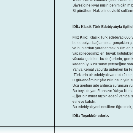
Tende cânım cânımın içinde cânânım
Bâyezîdine kıyar mısın benim cânım 
Bî-günâhem Hak bilir devletlü sultân
……
İDİL: Klasik Türk Edebiyatıyla ilgili 
Filiz Kılıç:
Klasik Türk edebiyatı 600 y
bu edebiyat bağlamında gerçekten çok 
ve bunlardan yararlanmak bizim en 
yapabileceğimiz en büyük kötülüklerde
vücuda getirilen bu değerlerin, gere
kadar büyük bir sanat yeteneğine sahi
Yahya Kemal vapurda giderken bir Fr
-Türklerin bir edebiyatı var mıdır? de
O gül-endâm bir şâle bürünsün yürü
Ucu gönlüm gibi ardınca sürünsün y
Bu beyti duyan Fransızın Yahya Kemal’
-Eğer bir millet hiçbir edebî varlığa
etmeye kâfidir.
Bu edebiyatı yeni nesillere öğretmek,
İDİL: Teşekkür ederiz.