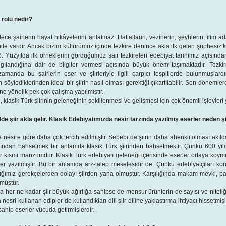
 rolü nedir?
dece şairlerin hayat hikâyelerini anlatmaz. Hattatların, vezirlerin, şeyhlerin, ilim ada
ile vardır. Ancak bizim kültürümüz içinde tezkire denince akla ilk gelen şüphesiz ki
 Yüzyılda ilk örneklerini gördüğümüz şair tezkireleri edebiyat tarihimiz açısında
gılandığına dair de bilgiler vermesi açısında büyük önem taşımaktadır. Tezkir
 zamanda bu şairlerin eser ve şiirleriyle ilgili çarpıcı tespitlerde bulunmuşlard
 söylediklerinden ideal bir şiirin nasıl olması gerektiği çıkartılabilir. Son dönemler
ne yönelik pek çok çalışma yapılmıştır.
 klasik Türk şiirinin geleneğinin şekillenmesi ve gelişmesi için çok önemli işlevleri y
lde şiir akla gelir. Klasik Edebiyatımızda nesir tarzında yazılmış eserler neden 
 nesire göre daha çok tercih edilmiştir. Sebebi de şiirin daha ahenkli olması akı
atından bahsetmek bir anlamda klasik Türk şiirinden bahsetmektir. Çünkü 600 yıl
r kısmı manzumdur. Klasik Türk edebiyatı geleneği içerisinde eserler ortaya koym
er yazılmıştır. Bu bir anlamda arz-talep meselesidir de. Çünkü edebiyatçıları koru
ydığımız gerekçelerden dolayı şiirden yana olmuştur. Karşılığında makam mevki, p
rmüştür.
da her ne kadar şiir büyük ağırlığa sahipse de mensur ürünlerin de sayısı ve niteli
esri kullanan edipler de kullandıkları dili şiir diline yaklaştırma ihtiyacı hissetmi
ahip eserler vücuda getirmişlerdir.