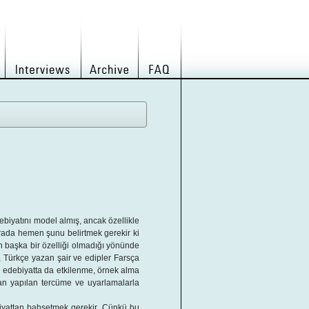
debiyatını model almış, ancak özellikle
urada hemen şunu belirtmek gerekir ki
an başka bir özelliği olmadığı yönünde
, Türkçe yazan şair ve edipler Farsça
bi edebiyatta da etkilenme, örnek alma
dan yapılan tercüme ve uyarlamalarla
biyattan bahsetmek gerekir. Çünkü bu