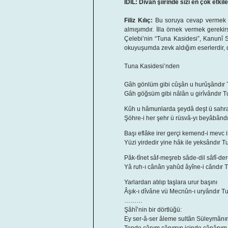
İDİL: Divan şiirinde sizi en çok etki
Filiz Kılıç:
Bu soruya cevap vermek old
almışımdır. İlla örnek vermek gerekir
Çelebi’nin “Tuna Kasidesi”, Kanunî 
okuyuşumda zevk aldığım eserlerdir, d
Tuna Kasidesi’nden
Gâh gönlüm gibi cûşân u hurûşândır
Gâh göğsüm gibi nâlân u girîvândır 
Kûh u hâmunlarda şeydâ deşt ü sahr
Şöhre-i her şehr ü rüsvâ-yı beyâbând
Başı eflâke irer gerçi kemend-i mevc i
Yüzi yirdedir yine hâk ile yeksândır T
Pâk-tînet sâf-meşreb sâde-dil sâfî-de
Yâ ruh-ı cânân yahûd âyîne-i cândır 
Yarlardan atılıp taşlara urur başını
Âşık-ı dîvâne vü Mecnûn-ı uryândır T
………
Şâhî’nin bir dörtlüğü:
Ey ser-â-ser âleme sultân Süleymân