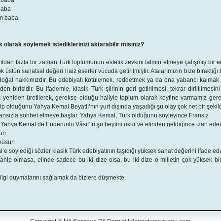
 baba
baba
ım baba
ek olarak söylemek istediklerinizi aktarabilir misiniz?
ıldan fazla bir zaman Türk toplumunun estetik zevkini tatmin etmeye çalışmış bir e
üstün sanatsal değeri haiz eserler vücuda getirilmiştir. Atalarımızın bize bıraktığı
doğal hakkımızdır. Bu edebiyatı kötülemek, reddetmek ya da ona yabancı kalma
n birisidir. Bu ifademle, klasik Türk şiirinin geri getirilmesi, tekrar diriltilmesi
k yeniden üretilerek, gerekse olduğu haliyle toplum olarak keyfine varmamız gere
p olduğunu Yahya Kemal Beyatlı’nın yurt dışında yaşadığı şu olay çok net bir şekil
ansızla sohbet etmeye başlar. Yahya Kemal, Türk olduğunu söyleyince Fransız
r. Yahya Kemal de Enderunlu Vâsıf’ın şu beytini okur ve elinden geldiğince izah eder
sün
ürüsün
e söylediği sözler klasik Türk edebiyatının taşıdığı yüksek sanat değerini ifade ed
 sahip olmasa, elinde sadece bu iki dize olsa, bu iki dize o milletin çok yüksek 
 ilgi duymalarını sağlamak da bizlere düşmekte.