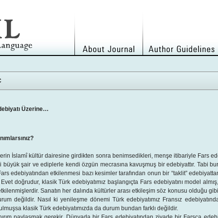
Ç
 Edebiyatı Üzerine…
anımlarsınız?
erin İslamî kültür dairesine girdikten sonra benimsedikleri, menşe itibariyle Fars e
ği büyük şair ve ediplerle kendi özgün mecrasına kavuşmuş bir edebiyattır. Tabi b
Fars edebiyatından etkilenmesi bazı kesimler tarafından onun bir “taklit” edebiyatt
 Evet doğrudur, klasik Türk edebiyatımız başlangıçta Fars edebiyatını model almış
etkilenmişlerdir. Sanatın her dalında kültürler arası etkileşim söz konusu olduğu gi
durum değildir. Nasıl ki yenileşme dönemi Türk edebiyatımız Fransız edebiyatın
lmuşsa klasik Türk edebiyatımızda da durum bundan farklı değildir.
sanırım paylaşmak gerekir. Dünyada bir Fars edebiyatından ziyade bir Farsça ede