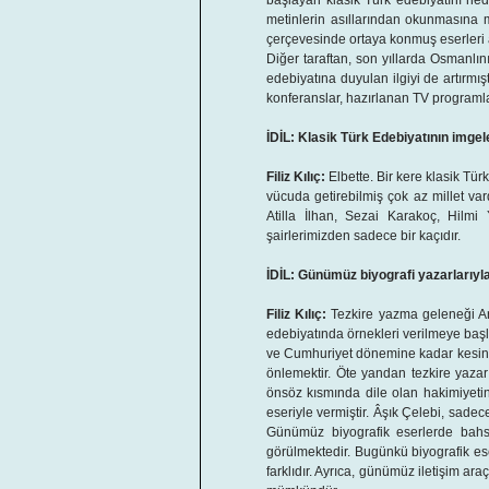
başlayan klasik Türk edebiyatını he
metinlerin asıllarından okunmasına 
çerçevesinde ortaya konmuş eserleri 
Diğer taraftan, son yıllarda Osmanlı
edebiyatına duyulan ilgiyi de artırmış
konferanslar, hazırlanan TV programl
İDİL: Klasik Türk Edebiyatının imge
Filiz Kılıç:
Elbette. Bir kere klasik Tür
vücuda getirebilmiş çok az millet va
Atilla İlhan, Sezai Karakoç, Hilmi
şairlerimizden sadece bir kaçıdır.
İDİL: Günümüz biyografi yazarlarıyla 
Filiz Kılıç:
Tezkire yazma geleneği Ara
edebiyatında örnekleri verilmeye başl
ve Cumhuriyet dönemine kadar kesintis
önlemektir. Öte yandan tezkire yazar
önsöz kısmında dile olan hakimiyetin
eseriyle vermiştir. Âşık Çelebi, sadec
Günümüz biyografik eserlerde bahsed
görülmektedir. Bugünkü biyografik ese
farklıdır. Ayrıca, günümüz iletişim ar