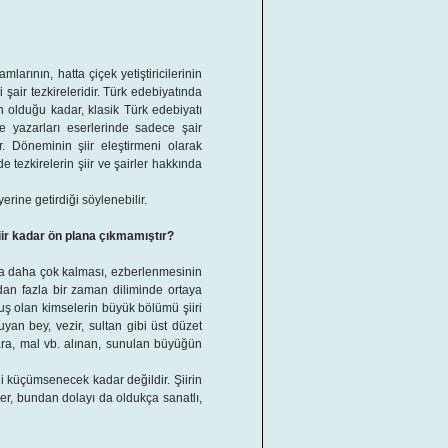
mlarının, hatta çiçek yetiştiricilerinin
 şair tezkireleridir. Türk edebiyatında
n olduğu kadar, klasik Türk edebiyatı
e yazarları eserlerinde sadece şair
ır. Döneminin şiir eleştirmeni olarak
de tezkirelerin şiir ve şairler hakkında
erine getirdiği söylenebilir.
şiir kadar ön plana çıkmamıştır?
lda daha çok kalması, ezberlenmesinin
dan fazla bir zaman diliminde ortaya
uş olan kimselerin büyük bölümü şiiri
yan bey, vezir, sultan gibi üst düzet
ara, mal vb. alınan, sunulan büyüğün
ği küçümsenecek kadar değildir. Şiirin
şler, bundan dolayı da oldukça sanatlı,