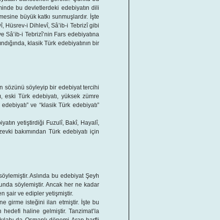
minde bu devletlerdeki edebiyatın dili
esine büyük katkı sunmuşlardır. İşte
Hüsrev-i Dihlevî, Sâ’ib-i Tebrizî gibi
e Sâ’ib-i Tebrizî’nin Fars edebiyatına
dığında, klasik Türk edebiyatının bir
n sözünü söyleyip bir edebiyat tercihi
ı, eski Türk edebiyatı, yüksek zümre
 edebiyatı” ve “klasik Türk edebiyatı”
ın yetiştirdiği Fuzulî, Bakî, Hayalî,
zevki bakımından Türk edebiyatı için
söylemiştir. Aslında bu edebiyat Şeyh
unda söylemiştir. Ancak her ne kadar
şair ve edipler yetişmiştir.
 girme isteğini ilan etmiştir. İşte bu
 hedefi haline gelmiştir. Tanzimat’la