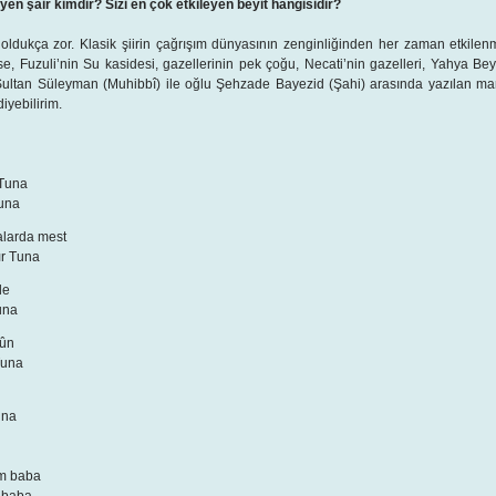
leyen şair kimdir? Sizi en çok etkileyen beyit hangisidir?
ukça zor. Klasik şiirin çağrışım dünyasının zenginliğinden her zaman etkilenmişi
se, Fuzuli’nin Su kasidesi, gazellerinin pek çoğu, Necati’nin gazelleri, Yahya Bey’
Sultan Süleyman (Muhibbî) ile oğlu Şehzade Bayezid (Şahi) arasında yazılan ma
iyebilirim.
 Tuna
Tuna
alarda mest
ır Tuna
le
una
rûn
Tuna
una
ım baba