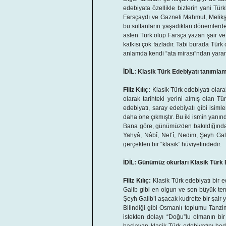
edebiyata özellikle bizlerin yani Tür
Farsçaydı ve Gazneli Mahmut, Melikşa
bu sultanların yaşadıkları dönemlerde 
aslen Türk olup Farsça yazan şair ve 
katkısı çok fazladır. Tabi burada Tür
anlamda kendi “ata mirası”ndan yararl
İDİL: Klasik Türk Edebiyatı tanımla
Filiz Kılıç:
Klasik Türk edebiyatı olara
olarak tarihteki yerini almış olan T
edebiyatı, saray edebiyatı gibi isiml
daha öne çıkmıştır. Bu iki ismin yanı
Bana göre, günümüzden bakıldığında “
Yahyâ, Nâbî, Nef’î, Nedim, Şeyh Gal
gerçekten bir “klasik” hüviyetindedir.
İDİL: Günümüz okurları Klasik Türk 
Filiz Kılıç:
Klasik Türk edebiyatı bir e
Galib gibi en olgun ve son büyük tem
Şeyh Galib’i aşacak kudrette bir şair
Bilindiği gibi Osmanlı toplumu Tanzim
istekten dolayı “Doğu”lu olmanın bir