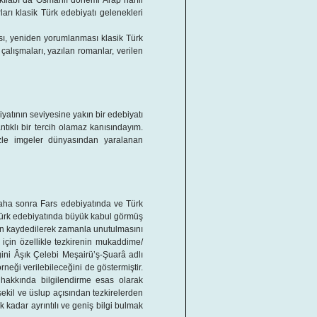
ılabı da Osmanlı dönemi Arap harfli
rı klasik Türk edebiyatı gelenekleri
ası, yeniden yorumlanması klasik Türk
 çalışmaları, yazılan romanlar, verilen
iyatının seviyesine yakın bir edebiyatı
ıklı bir tercih olamaz kanısındayım.
nizle imgeler dünyasından yaralanan
Daha sonra Fars edebiyatında ve Türk
r Türk edebiyatında büyük kabul görmüş
rın kaydedilerek zamanla unutulmasını
 için özellikle tezkirenin mukaddime/
ini Âşık Çelebi Meşairü’ş-Şuarâ adlı
rneği verilebileceğini de göstermiştir.
 hakkında bilgilendirme esas olarak
şekil ve üslup açısından tezkirelerden
k kadar ayrıntılı ve geniş bilgi bulmak