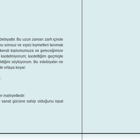
debiyattır. Bu uzun zaman zarfı içinde
 bu sonsuz ve eşsiz kıymetleri tanımak
k kendi toplumumuza ve geleceğimize
ni kastetmiyorum; kastettiğim geçmişte
ktiğini söylüyorum. Bu edebiyatın ne
de ortaya koyar:
:
er mahiyettedir:
bir sanat gücüne sahip olduğunu ispat