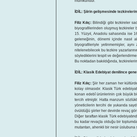
mümkündür.
İDİL: Şiirin gelişmesinde tezkirelerin
Filiz Kılıç:
Bilindiği gibi tezkireler sa
biyografilerinden oluşmuş tezkireler b
15. Yüzyıl, Anadolu sahasında ise 16.
geleneğinin, dönemi içinde nasıl al
biyografileriyle yetinmemişler, aynı
nitelenebilecek bu tezkire yazarlarının
söylediklerini tespit ve değerlendirme
Bu noktadan bakıldığında, tezkirelerin,
İDİL: Klasik Edebiyat denilince gene
Filiz Kılıç:
Şiir her zaman her kültürde
kolay olmasıdır. Klasik Türk edebiy
konan edebî ürünlerinin çok büyük bi
tercih etmiştir. Hatta manzum sözlükl
yöneticilerin tercihi de yukarıda sa
övüldüğü şiirler her devirde revaç gö
Diğer taraftan klasik Türk edebiyatın
bu kadar revaçta olduğu bir toplumda n
mutantan, ahenkli bir nesir üslubuna s