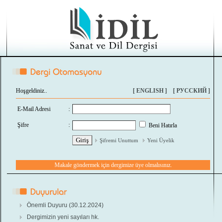
Hoşgeldiniz..
[ ENGLISH ]
[ РУССКИЙ ]
E-Mail Adresi
:
Şifre
:
Beni Hatırla
Şifremi Unuttum
Yeni Üyelik
Makale göndermek için dergimize üye olmalısınız.
Önemli Duyuru (30.12.2024)
Dergimizin yeni sayıları hk.