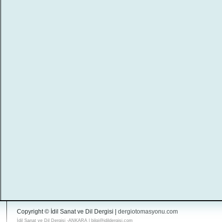
Copyright © İdil Sanat ve Dil Dergisi |
dergiotomasyonu.com
İdil Sanat ve Dil Dergisi -ANKARA | bilgi@idildergisi.com