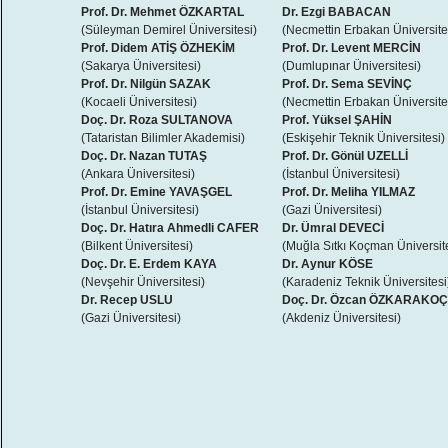
Prof. Dr. Mehmet ÖZKARTAL
Dr. Ezgi BABACAN
(Süleyman Demirel Üniversitesi)
(Necmettin Erbakan Üniversite
Prof. Didem ATİŞ ÖZHEKİM
Prof. Dr. Levent MERCİN
(Sakarya Üniversitesi)
(Dumlupınar Üniversitesi)
Prof. Dr. Nilgün SAZAK
Prof. Dr. Sema SEVİNÇ
(Kocaeli Üniversitesi)
(Necmettin Erbakan Üniversite
Doç. Dr. Roza SULTANOVA
Prof. Yüksel ŞAHİN
(Tataristan Bilimler Akademisi)
(Eskişehir Teknik Üniversitesi)
Doç. Dr. Nazan TUTAŞ
Prof. Dr. Gönül UZELLİ
(Ankara Üniversitesi)
(İstanbul Üniversitesi)
Prof. Dr. Emine YAVAŞGEL
Prof. Dr. Meliha YILMAZ
(İstanbul Üniversitesi)
(Gazi Üniversitesi)
Doç. Dr. Hatıra Ahmedli CAFER
Dr. Ümral DEVECİ
(Bilkent Üniversitesi)
(Muğla Sıtkı Koçman Üniversit
Doç. Dr. E. Erdem KAYA
Dr. Aynur KÖSE
(Nevşehir Üniversitesi)
(Karadeniz Teknik Üniversitesi
Dr. Recep USLU
Doç. Dr. Özcan ÖZKARAKO
(Gazi Üniversitesi)
(Akdeniz Üniversitesi)