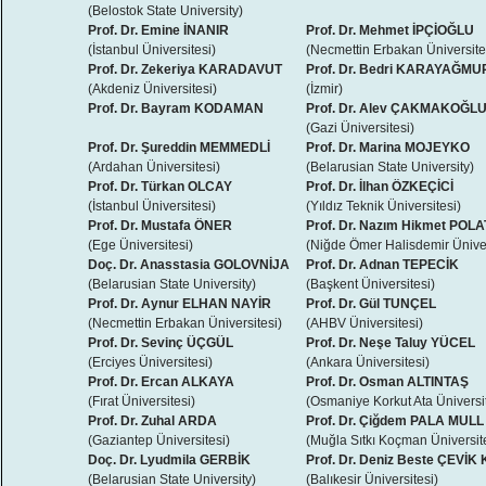
(Belostok State University)
Prof. Dr. Emine İNANIR
Prof. Dr. Mehmet İPÇİOĞLU
(İstanbul Üniversitesi)
(Necmettin Erbakan Üniversite
Prof. Dr. Zekeriya KARADAVUT
Prof. Dr. Bedri KARAYAĞM
(Akdeniz Üniversitesi)
(İzmir)
Prof. Dr. Bayram KODAMAN
Prof. Dr. Alev ÇAKMAKOĞL
(Gazi Üniversitesi)
Prof. Dr. Şureddin MEMMEDLİ
Prof. Dr. Marina MOJEYKO
(Ardahan Üniversitesi)
(Belarusian State University)
Prof. Dr. Türkan OLCAY
Prof. Dr. İlhan ÖZKEÇİCİ
(İstanbul Üniversitesi)
(Yıldız Teknik Üniversitesi)
Prof. Dr. Mustafa ÖNER
Prof. Dr. Nazım Hikmet POLA
(Ege Üniversitesi)
(Niğde Ömer Halisdemir Üniver
Doç. Dr. Anasstasia GOLOVNİJA
Prof. Dr. Adnan TEPECİK
(Belarusian State University)
(Başkent Üniversitesi)
Prof. Dr. Aynur ELHAN NAYİR
Prof. Dr. Gül TUNÇEL
(Necmettin Erbakan Üniversitesi)
(AHBV Üniversitesi)
Prof. Dr. Sevinç ÜÇGÜL
Prof. Dr. Neşe Taluy YÜCEL
(Erciyes Üniversitesi)
(Ankara Üniversitesi)
Prof. Dr. Ercan ALKAYA
Prof. Dr. Osman ALTINTAŞ
(Fırat Üniversitesi)
(Osmaniye Korkut Ata Üniversi
Prof. Dr. Zuhal ARDA
Prof. Dr. Çiğdem PALA MULL
(Gaziantep Üniversitesi)
(Muğla Sıtkı Koçman Üniversit
Doç. Dr. Lyudmila GERBİK
Prof. Dr. Deniz Beste ÇEVİK 
(Belarusian State University)
(Balıkesir Üniversitesi)