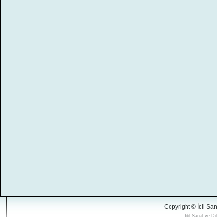
Copyright © İdil San
İdil Sanat ve Di