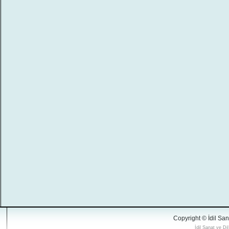
Copyright © İdil San
İdil Sanat ve Di