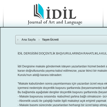
Ana Sayfa
Yayın Ücreti
İDİL DERGİSİNİ DOÇENTLİK BAŞVURULARINDA RAHATLIKLA KULL
İdil Dergisine makale göndermek isteyen yazarlardan hizmet bedeli 
kararı doğrultusunda yayıma kabul edilmezse, yazar ikinci bir makal
Kurulu'nun aldığı karara istinaden:
"Makale kabulünden sonra yayımlanması için yazardan ücret veya ek ücr
içermesi nedeniyle doçentlik başvuru şartlarında (beyannamede) kull
Bu bağlamda aşağıdaki dergiler doçentlik başvuru şartlarında (beya
- Makale başvurusu sırasında -kabul/red şartına bağlı olmaksızın- ücr
- Abonelik usulü ile çalıştığı halde ilgili makaleyi açık erişimli yapmak
- Makale basımı sürecinde yazarlardan herhangi bir ücret talep etme