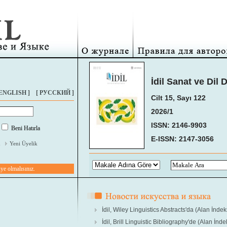
İdil Sanat ve Dil 
 ENGLISH ]
[ РУССКИЙ ]
Cilt 15, Sayı 122
2026/1
ISSN: 2146-9903
Beni Hatırla
E-ISSN: 2147-3056
m
Yeni Üyelik
e olmalısınız.
İdil, Wiley Linguistics Abstracts'da (Alan İndek
İdil, Brill Linguistic Bibliography'de (Alan İnde