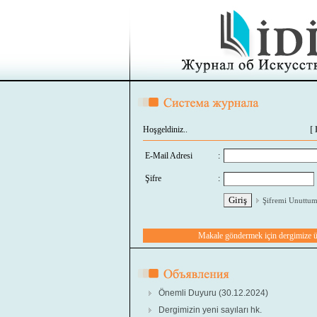
Hoşgeldiniz..
[
E-Mail Adresi
:
Şifre
:
Şifremi Unuttu
Makale göndermek için dergimize üy
Önemli Duyuru (30.12.2024)
Dergimizin yeni sayıları hk.