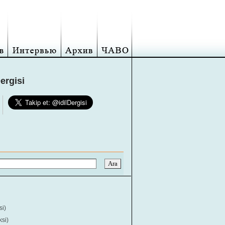
Dergisi
si)
ksi)