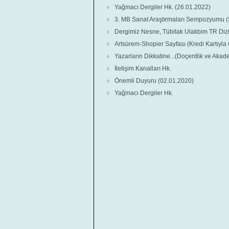
Yağmacı Dergiler Hk. (26.01.2022)
3. MB Sanat Araştırmaları Sempozyumu (
Dergimiz Nesne, Tübitak Ulakbim TR Diz
Artsürem-Shopier Sayfası (Kredi Kartıyl
Yazarların Dikkatine...(Doçentlik ve Aka
İletişim Kanalları Hk.
Önemli Duyuru (02.01.2020)
Yağmacı Dergiler Hk.