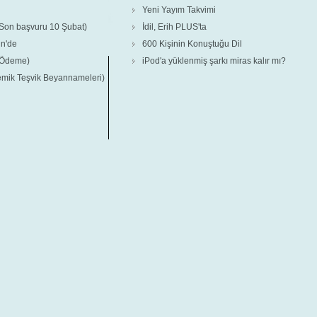
Yeni Yayım Takvimi
Son başvuru 10 Şubat)
İdil, Erih PLUS'ta
in'de
600 Kişinin Konuştuğu Dil
a Ödeme)
iPod'a yüklenmiş şarkı miras kalır mı?
demik Teşvik Beyannameleri)