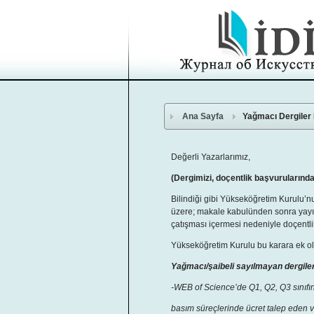
Ana Sayfa
Yağmacı Dergiler 
Değerli Yazarlarımız,
(Dergimizi, doçentlik başvurularınd
Bilindiği gibi Yükseköğretim Kurulu’n
üzere; makale kabulünden sonra yayımla
çatışması içermesi nedeniyle doçentl
Yükseköğretim Kurulu bu karara ek ol
Yağmacı/şaibeli sayılmayan dergile
-WEB of Science’de Q1, Q2, Q3 sınıfın
basım süreçlerinde ücret talep eden 