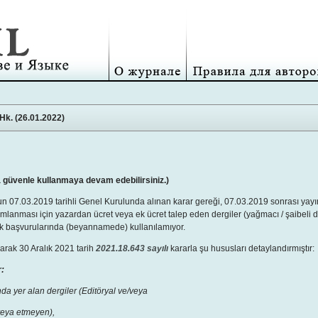
Hk. (26.01.2022)
a güvenle kullanmaya devam edebilirsiniz.)
un 07.03.2019 tarihli Genel Kurulunda alınan karar gereği, 07.03.2019 sonrası yay
nması için yazardan ücret veya ek ücret talep eden dergiler (yağmacı / şaibeli dergi
ik başvurularında (beyannamede) kullanılamıyor.
arak 30 Aralık 2021 tarih
2021.18.643 sayılı
kararla şu hususları detaylandırmıştır:
r:
da yer alan dergiler (Editöryal ve/veya
veya etmeyen),