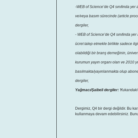
-WEB of Science’de Q4 sınıfında yer al
ve/veya basım sürecinde (article pro
dergiler,
- WEB of Science’de Q4 sınıfında yer 
ücret talep etmekle birlikte sadece ilg
olabildiği bir branş derneğinin, üniver
kurumun yayın organı olan ve 2010 yı
basılmakta/yayınlanmakta olup abone 
dergiler,
Yağmacı/Şaibeli dergiler: Y
ukarıdaki
Dergimiz, Q4 bir dergi değildir. Bu ka
kullanmaya devam edebilirsiniz. Bunun