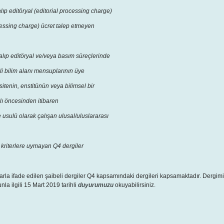
ıp editöryal (editorial processing charge)
cessing charge) ücret talep etmeyen
alıp editöryal ve/veya basım süreçlerinde
ili bilim alanı mensuplarının üye
sitenin, enstitünün veya bilimsel bir
lı öncesinden itibaren
usulü olarak çalışan ulusal/uluslararası
 kriterlere uymayan Q4 dergiler
rarla ifade edilen şaibeli dergiler Q4 kapsamındaki dergileri kapsamaktadır. Dergim
la ilgili 15 Mart 2019 tarihli
duyurumuzu
okuyabilirsiniz.