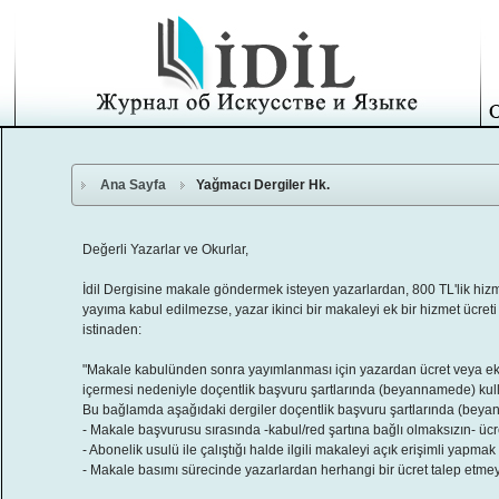
Ana Sayfa
Yağmacı Dergiler Hk.
Değerli Yazarlar ve Okurlar,
İdil Dergisine makale göndermek isteyen yazarlardan, 800 TL'lik hizm
yayıma kabul edilmezse, yazar ikinci bir makaleyi ek bir hizmet ücre
istinaden:
"Makale kabulünden sonra yayımlanması için yazardan ücret veya ek ücr
içermesi nedeniyle doçentlik başvuru şartlarında (beyannamede) kull
Bu bağlamda aşağıdaki dergiler doçentlik başvuru şartlarında (beya
- Makale başvurusu sırasında -kabul/red şartına bağlı olmaksızın- ücr
- Abonelik usulü ile çalıştığı halde ilgili makaleyi açık erişimli yapmak
- Makale basımı sürecinde yazarlardan herhangi bir ücret talep etme