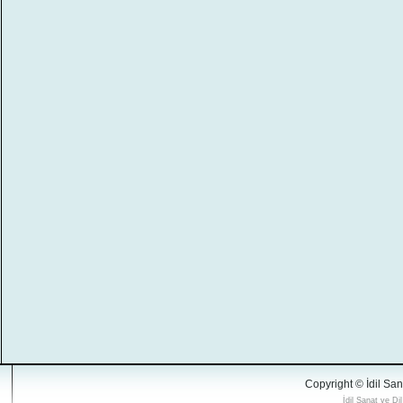
Copyright © İdil San
İdil Sanat ve Di