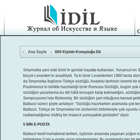
Ana Sayfa
600 Kişinin Konuştuğu Dil
Smyrneika yani eski İzmir’in günlük hayatta kullanılan, Yunanca’nın 
birçok Levanten’in anadiliydi. Ta ki İzmir Levantenleri 1960’larda düny
da Smyrneika İngilizce-Türkçe sözlüğü, Anadolu tarihinin önemli bir 
Poulimenos’ın birlikte hazırladığı İzmir Rumcası Sözlüğü, bugün yok ol
sözlüğün yazarlarına bu dili hâlâ konuşan kalıp kalmadığını, sözlüğü
Sempozyumu’nda filizlenmiş. Bir sözlüğün şart olduğuna kanaat getire
Baltazzi süreci şöyle anlatıyor: “Sözlüğü hazırlarken aramızda çok ke
Baltazzi, Türkçe ile Smyrneika’nın sözlerinin birbirleriyle çok uyumlu o
rastlamadığımız müthiş bir insancıl yumuşaklık gözledim” diyor.
5 BİN E-POSTA
Baltazzi kesif muhaberat derken, üçlünün arasında yaşanan yoğun e-p
birbirlerine 5 bin e-posta yazıp göndermişler. Bu postalarda her bir ke