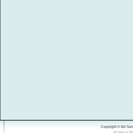
Copyright © İdil San
İdil Sanat ve Di