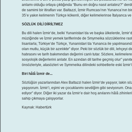
anlamı olduğu ortaya çıktığında “Bunu en doğru nasıl anlatırız?” der
de samimi bir itirafları var. Baltazzi, İzmir Rumcası’nın Yunanca’nın bi
35’e yakın kelimenin Türkçe kökenli, diğer kelimelerinse İtalyanca ve F
SÖZLÜK DİLİ DİRİLTMEZ
Bu dili halen İzmir’de, belki Yunanistan’da ve başka ülkelerde, İzmir’
müziğinde ve İzmir yemek tariflerinde de Smyrneika sözcüklerine rastla
lisanlarla; Türkiye’de Türkçe, Yunanistan’da Yunanca ile yapılmasınd
olan mutlu, küçük bir azınlıktır” diyor. Peki bir sözlük bir dili, lehç
hatırasını ve tarih bakımından değerini canlı tutar. Sözlere, kelimelere
sosyolojik değerlerini anlatır. En azından dil tarihe geçmiş olur” yanıt
önsözleriyle, atasözleri ve Symrneika dilindeki sohbetlerle eski İzmir’i
Biri hâlâ İzmir de...
Sözlüğün yazarlarından Alex Baltazzi halen İzmir’de yaşıyor, lakin söz
yaşıyorum. İzmir’i, eşimi ve çocuklarımı sevdiğim gibi seviyorum. Ona 
ediyor” diyor. Diğer iki yazar da İzmir’e dair hoş anılarını hâlâ zihinler
sahip çıkmaya çalışıyorlar.
Kaynak: Habertürk