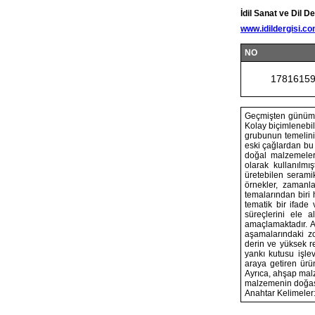
İdil Sanat ve Dil De
www.idildergisi.c
NO
1781615
Geçmişten günümüze
Kolay biçimlenebil
grubunun temelini 
eski çağlardan bu 
doğal malzemelerd
olarak kullanılmı
üretebilen seramik
örnekler, zamanl
temalarından biri 
tematik bir ifade
süreçlerini ele a
amaçlamaktadır. Ar
aşamalarındaki zor
derin ve yüksek re
yankı kutusu işlev
araya getiren ürün
Ayrıca, ahşap mal
malzemenin doğası 
Anahtar Kelimeler: