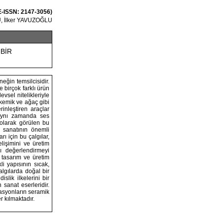
 E-ISSN: 2147-3056)
, İlker YAVUZOĞLU
BİR
eğin temsilcisidir.
 birçok farklı ürün
vsel nitelikleriyle
 kemik ve ağaç gibi
inleştiren araçlar
, aynı zamanda ses
r olarak görülen bu
 sanatının önemli
ı için bu çalgılar,
lişimini ve üretim
rı değerlendirmeyi
; tasarım ve üretim
li yapısının sıcak,
algılarda doğal bir
slik ilkelerini bir
 sanat eserleridir.
asyonların seramik
 kılmaktadır.