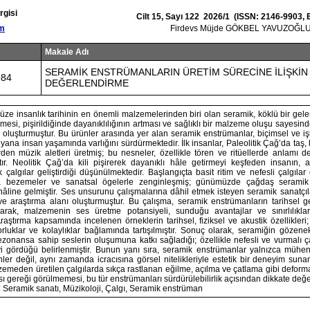
rgisi
Cilt 15, Sayı 122 2026/1 (ISSN: 2146-9903,
om
Firdevs Müjde GÖKBEL YAVUZOĞLU
Makale Adı
SERAMİK ENSTRÜMANLARIN ÜRETİM SÜRECİNE İLİŞKİN 
984
DEĞERLENDİRME
 insanlık tarihinin en önemli malzemelerinden biri olan seramik, köklü bir gelen
mesi, pişirildiğinde dayanıklılığının artması ve sağlıklı bir malzeme oluşu sayesinde
oluşturmuştur. Bu ürünler arasında yer alan seramik enstrümanlar, biçimsel ve işle
yana insan yaşamında varlığını sürdürmektedir. İlk insanlar, Paleolitik Çağ’da taş,
en müzik aletleri üretmiş; bu nesneler, özellikle tören ve ritüellerde anlamı der
ştır. Neolitik Çağ’da kili pişirerek dayanıklı hâle getirmeyi keşfeden insanın
 çalgılar geliştirdiği düşünülmektedir. Başlangıçta basit ritim ve nefesli çalgıla
a bezemeler ve sanatsal ögelerle zenginleşmiş; günümüzde çağdaş seramik
hâline gelmiştir. Ses unsurunu çalışmalarına dâhil etmek isteyen seramik sanatçılar
 ve araştırma alanı oluşturmuştur. Bu çalışma, seramik enstrümanların tarihsel ge
larak, malzemenin ses üretme potansiyeli, sunduğu avantajlar ve sınırlılıkla
aştırma kapsamında incelenen örneklerin tarihsel, fiziksel ve akustik özellikleri
luklar ve kolaylıklar bağlamında tartışılmıştır. Sonuç olarak, seramiğin gözenek
zonansa sahip seslerin oluşumuna katkı sağladığı; özellikle nefesli ve vurmalı ç
i gördüğü belirlenmiştir. Bunun yanı sıra, seramik enstrümanlar yalnızca mühendi
ler değil, aynı zamanda icracısına görsel nitelikleriyle estetik bir deneyim sunan
zemeden üretilen çalgılarda sıkça rastlanan eğilme, açılma ve çatlama gibi deform
gereği görülmemesi, bu tür enstrümanları sürdürülebilirlik açısından dikkate değer
 Seramik sanatı, Müzikoloji, Çalgı, Seramik enstrüman