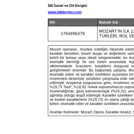
İdil Sanat ve Dil Dergisi
www.idildergisi.com
NO
Makale Adı
MOZART’IN İLK 
1764496479
TÜRLERİ, ROL V
Mozart operaları, müzikal estetiğin ötesinde edeb
karakter temsilleri, insani duygu ve değerlerin sahn
belirli bir temayı veya ideali simgelemekte; bu du
dramatik derinliği ile ses türleri arasındaki il
etkilemektedir. İcracıların, karakterin duygusa
geliştirmeleri elzemdir. Bu bağlamda çalışma; Moza
dramatik rolleri ve karakter özellikleri açısından
incelemesi deseniyle yürütülen çalışmada elde edilen
edilmiştir. Araştırma bulgularına göre; incelenen e
%29,73 "bas", %18,92 "erkek soprano/mezzo-soprano/
incelendiğinde; genç kahraman/aşık (%24,32), arist
ağırlıkta olduğu tespit edilmiştir. Karakter özellikl
ve baskın karakterlerin (%29,73) ön plana çıktığı 
türleri, dramatik roller ve karakter özellikleri arasınd
Anahtar Kelimeler: Mozart, Opera, Karakter Analizi, 