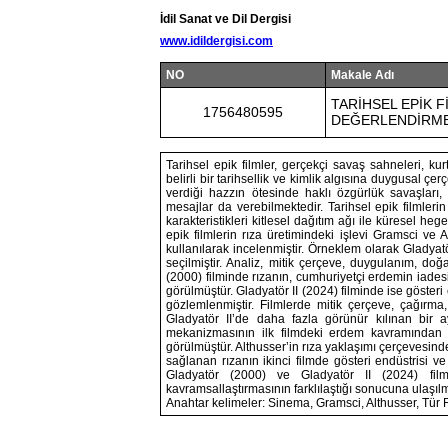
İdil Sanat ve Dil Dergisi
www.idildergisi.com
NO
Makale Adı
TARİHSEL EPİK F
1756480595
DEĞERLENDİRME
Tarihsel epik filmler, gerçekçi savaş sahneleri, kurt
belirli bir tarihsellik ve kimlik algısına duygusal çer
verdiği hazzın ötesinde haklı özgürlük savaşları, 
mesajlar da verebilmektedir. Tarihsel epik filmleri
karakteristikleri kitlesel dağıtım ağı ile küresel heg
epik filmlerin rıza üretimindeki işlevi Gramsci ve
kullanılarak incelenmiştir. Örneklem olarak Gladyatör
seçilmiştir. Analiz, mitik çerçeve, duygulanım, doğ
(2000) filminde rızanın, cumhuriyetçi erdemin iadesi
görülmüştür. Gladyatör II (2024) filminde ise gösteri
gözlemlenmiştir. Filmlerde mitik çerçeve, çağırma, ri
Gladyatör II’de daha fazla görünür kılınan bir ay
mekanizmasının ilk filmdeki erdem kavramından ik
görülmüştür. Althusser’in rıza yaklaşımı çerçevesinde 
sağlanan rızanın ikinci filmde gösteri endüstrisi ve
Gladyatör (2000) ve Gladyatör II (2024) fil
kavramsallaştırmasının farklılaştığı sonucuna ulaşılmı
Anahtar kelimeler: Sinema, Gramsci, Althusser, Tür F