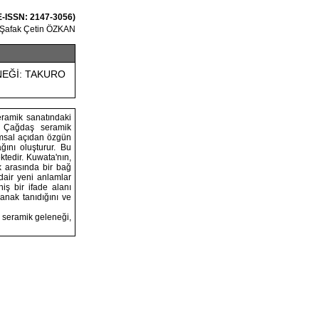
 E-ISSN: 2147-3056)
Şafak Çetin ÖZKAN
NEĞİ: TAKURO
ramik sanatındaki
r. Çağdaş seramik
ramsal açıdan özgün
ğını oluşturur. Bu
tedir. Kuwata'nın,
k arasında bir bağ
dair yeni anlamlar
iş bir ifade alanı
anak tanıdığını ve
 seramik geleneği,