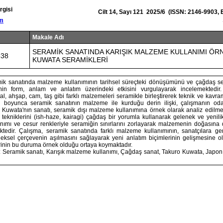
rgisi
Cilt 14, Sayı 121 2025/6 (ISSN: 2146-9903,
om
Makale Adı
SERAMİK SANATINDA KARIŞIK MALZEME KULLANIMI ÖR
838
KUWATA SERAMİKLERİ
mik sanatında malzeme kullanımının tarihsel süreçteki dönüşümünü ve çağdaş se
in form, anlam ve anlatım üzerindeki etkisini vurgulayarak incelemektedi
tal, ahşap, cam, taş gibi farklı malzemeleri seramikle birleştirerek teknik ve kav
ih boyunca seramik sanatının malzeme ile kurduğu derin ilişki, çalışmanın oda
Kuwata'nın sanatı, seramik dışı malzeme kullanımına örnek olarak analiz edilmek
tekniklerini (ish-haze, kairagi) çağdaş bir yorumla kullanarak gelenek ve yenili
anımı ve cesur renkleriyle seramiğin sınırlarını zorlayarak malzemenin doğasına 
mektedir. Çalışma, seramik sanatında farklı malzeme kullanımının, sanatçılara gen
ksel çerçevenin aşılmasını sağlayarak yeni anlatım biçimlerinin gelişmesine ol
rinin bu duruma örnek olduğu ortaya koymaktadır.
: Seramik sanatı, Karışık malzeme kullanımı, Çağdaş sanat, Takuro Kuwata, Japon