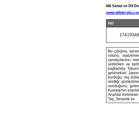
İdil Sanat ve Dil De
www.idildergisi.c
NO
1741934
Bu çalışma, sera
rolünü, malzemen
sanatçılarının, me
üretimleri ve tar
bağlamda, Takuro 
geleneksel Japon 
kurduğu; taş kull
ürettiği gösteril
sunduğunu, gelene
Kuwata'nın eserle
Anahtar Kelimeler
Taş, Seramik sır