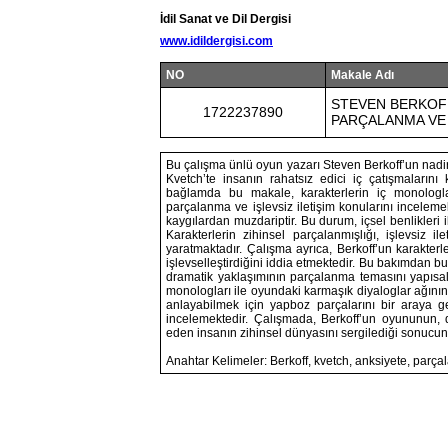
İdil Sanat ve Dil Dergisi
www.idildergisi.com
NO
Makale Adı
STEVEN BERKOFF
1722237890
PARÇALANMA VE 
Bu çalışma ünlü oyun yazarı Steven Berkoff’un nadi
Kvetch’te insanın rahatsız edici iç çatışmalarını 
bağlamda bu makale, karakterlerin iç monologlar
parçalanma ve işlevsiz iletişim konularını incelemek
kaygılardan muzdariptir. Bu durum, içsel benlikleri i
Karakterlerin zihinsel parçalanmışlığı, işlevsiz
yaratmaktadır. Çalışma ayrıca, Berkoff’un karakter
işlevselleştirdiğini iddia etmektedir. Bu bakımdan b
dramatik yaklaşımının parçalanma temasını yapısal 
monologları ile oyundaki karmaşık diyaloglar ağının d
anlayabilmek için yapboz parçalarını bir araya ge
incelemektedir. Çalışmada, Berkoff’un oyununun,
eden insanın zihinsel dünyasını sergilediği sonucuna
Anahtar Kelimeler: Berkoff, kvetch, anksiyete, parçal