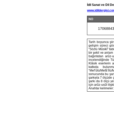
İdil Sanat ve Dil De
www.idildergisi.c
NO
1706884
Tarih boyunca şiir
gelişim süreci gös
“Sözlü Mûsikî” tabi
bir şekil ve anlam
bağıntıdan arûz-u
incelendiğinde Tür
Klâsik eserlerin 
katkıda bulun
“Mef’ûlü/Mefâ’îlü
sonucunda bu şarkı
şarkıyla 7 ölçüde g
şarkı da 8 ölçü ye
için arûz-usûl iliş
Anahtar kelimeler: 