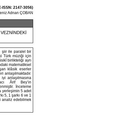
 E-ISSN: 2147-3056)
eniz Adnan ÇOBAN
N VEZNİNDEKİ
iir ile paralel bir
ki Türk müziği için
kî birlikteliği ayrı
ındaki matematiksel
şan klâsik eserler
ri anlaşılmaktadır.
 iyi anlaşılmasına
cı Ârif Bey’in
enmiştir. İnceleme
a yerleşimin 5 adet
kı 5, 1 şarkı 6 ve 1
yi analiz edebilmek