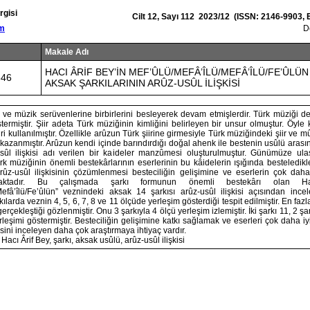
rgisi
Cilt 12, Sayı 112 2023/12 (ISSN: 2146-9903,
om
D
Makale Adı
HACI ÂRİF BEY’İN MEF’ÛLÜ/MEFÂ’ÎLÜ/MEFÂ’ÎLÜ/FE’ÛLÜ
346
AKSAK ŞARKILARININ ARÛZ-USÛL İLİŞKİSİ
 ve müzik serüvenlerine birbirlerini besleyerek devam etmişlerdir. Türk müziği de ş
termiştir. Şiir adeta Türk müziğinin kimliğini belirleyen bir unsur olmuştur. Öyle 
ri kullanılmıştır. Özellikle arûzun Türk şiirine girmesiyle Türk müziğindeki şiir ve mûsi
 kazanmıştır. Arûzun kendi içinde barındırdığı doğal ahenk ile bestenin usûlü aras
sûl ilişkisi adı verilen bir kaideler manzûmesi oluşturulmuştur. Günümüze ula
k müziğinin önemli bestekârlarının eserlerinin bu kâidelerin ışığında besteledikle
arûz-usûl ilişkisinin çözümlenmesi besteciliğin gelişimine ve eserlerin çok daha
maktadır. Bu çalışmada şarkı formunun önemli bestekârı olan Ha
/Mefâ’îlü/Fe’ûlün” veznindeki aksak 14 şarkısı arûz-usûl ilişkisi açısından incel
larda veznin 4, 5, 6, 7, 8 ve 11 ölçüde yerleşim gösterdiği tespit edilmiştir. En fazl
erçekleştiği gözlenmiştir. Onu 3 şarkıyla 4 ölçü yerleşim izlemiştir. İki şarkı 11, 2 şar
rleşimi göstermiştir. Besteciliğin gelişimine katkı sağlamak ve eserleri çok daha i
kisini inceleyen daha çok araştırmaya ihtiyaç vardır.
Hacı Ârif Bey, şarkı, aksak usûlü, arûz-usûl ilişkisi