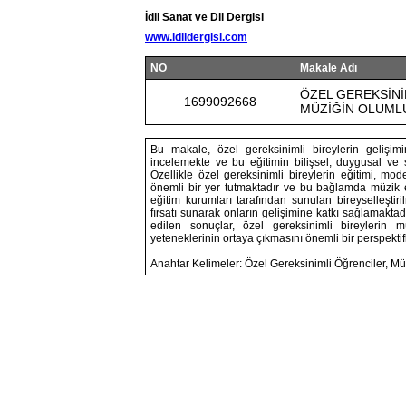
İdil Sanat ve Dil Dergisi
www.idildergisi.com
NO
Makale Adı
ÖZEL GEREKSİNİ
1699092668
MÜZİĞİN OLUMLU
Bu makale, özel gereksinimli bireylerin gelişim
incelemekte ve bu eğitimin bilişsel, duygusal ve s
Özellikle özel gereksinimli bireylerin eğitimi, m
önemli bir yer tutmaktadır ve bu bağlamda müzik eğ
eğitim kurumları tarafından sunulan bireyselleştir
fırsatı sunarak onların gelişimine katkı sağlamakta
edilen sonuçlar, özel gereksinimli bireylerin mü
yeteneklerinin ortaya çıkmasını önemli bir perspekti
Anahtar Kelimeler: Özel Gereksinimli Öğrenciler, Müz