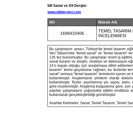
İdil Sanat ve Dil Dergisi
www.idildergisi.com
NO
Makale Adı
TEMEL TASARIM 
1698433406
İNCELENMESİ
Bu çalışmanın amacı, Türkiye'de temel tasarım eğit
Veri Tabanı'nda "temel sanat" ve "temel tasarım" teri
126 tez bulunmuştur. Bu çalışmalar resim-iş eğitimi, 
sanat kuramı ve eleştiri, mobilya ve dekorasyon eğit
14’ü kapalı olduğu için araştırmaya dâhil edilemem
tasarım” terimi geçmesine rağmen, bu tezlerde teme
sanat" ve/veya "temel tasarım" terimlerini içeren ve
kullanılmıştır. Araştırmanın yöntemi olarak doküma
kullanılmıştır. Tezler; yayınlanma yılı, sayısı, alan
göre incelenmiştir. Araştırma bulgularına göre, son y
yapılan çalışmaların çoğunlukla eğitim enstitüsü v
kullanılarak gerçekleştirildiği görülmüştür.
Anahtar Kelimeler: Sanat, Temel Tasarım, Temel Sa