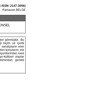
 E-ISSN: 2147-3056)
Ramazan BELGE
ÜNSEL
işlev görmüştür. Bu
ı biçim ve içerik
 sanatçıların eser
len konularını, ele
luşumlarından nasıl
-kültürel olaylar
kımından, gerekli