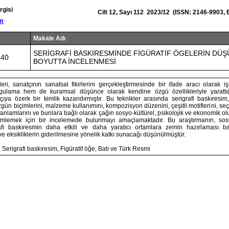
rgisi
Cilt 12, Sayı 112 2023/12 (ISSN: 2146-9903,
om
Makale Adı
SERİGRAFİ BASKIRESMİNDE FİGÜRATİF ÖGELERİN DÜŞ
440
BOYUTTA İNCELENMESİ
eri, sanatçının sanatsal fikirlerini gerçekleştirmesinde bir ifade aracı olarak 
gulama hem de kuramsal düşünce olarak kendine özgü özellikleriyle yarattığ
ıya özerk bir kimlik kazandırmıştır. Bu teknikler arasında serigrafi baskıresim,
zgün biçimlerini, malzeme kullanımını, kompozisyon düzenini, çeşitli motiflerini, seçi
n anlamlarını ve bunlara bağlı olarak çağın sosyo-kültürel, psikolojik ve ekonomik o
ümlemek için bir incelemede bulunmayı amaçlamaktadır. Bu araştırmanın, sosyo
rafi baskıresmin daha etkili ve daha yaratıcı ortamlara zemin hazırlaması ba
i ve eksikliklerin giderilmesine yönelik katkı sunacağı düşünülmüştür.
 Serigrafi baskıresim, Figüratif öğe, Batı ve Türk Resmi