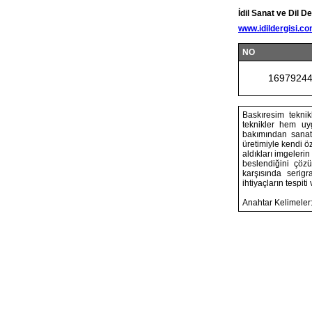
İdil Sanat ve Dil De
www.idildergisi.c
NO
1697924
Baskıresim teknikl
teknikler hem uy
bakımından sanatç
üretimiyle kendi ö
aldıkları imgeleri
beslendiğini çöz
karşısında serig
ihtiyaçların tespit
Anahtar Kelimeler: