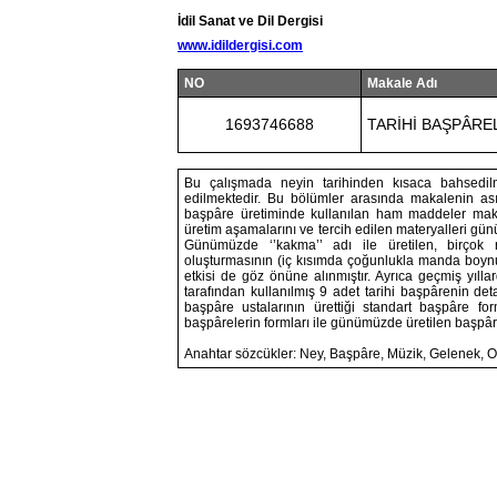
İdil Sanat ve Dil Dergisi
www.idildergisi.com
NO
Makale Adı
1693746688
TARİHİ BAŞPÂRE
Bu çalışmada neyin tarihinden kısaca bahsedil
edilmektedir. Bu bölümler arasında makalenin as
başpâre üretiminde kullanılan ham maddeler maka
üretim aşamalarını ve tercih edilen materyalleri günü
Günümüzde ‘’kakma’’ adı ile üretilen, birçok 
oluşturmasının (iç kısımda çoğunlukla manda boynuz
etkisi de göz önüne alınmıştır. Ayrıca geçmiş yıllard
tarafından kullanılmış 9 adet tarihi başpârenin det
başpâre ustalarının ürettiği standart başpâre f
başpârelerin formları ile günümüzde üretilen başpârel
Anahtar sözcükler: Ney, Başpâre, Müzik, Gelenek, O