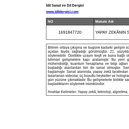
İdil Sanat ve Dil Dergisi
www.idildergisi.com
NO
Makale Adı
1691847720
YAPAY ZEKÂNIN 
Bilimin ortaya çıkışına ve bugüne kadarki gelişim sü
açıdan fayda sağladığı görülmüştür. 21. yüzyıld
söylenebilir. Özellikle uzayın keşfi ve buna bağlı
bilimsel gelişmelere kapı aralamıştır. Bu yeni 
mühendisliği, kuantum hesaplama ve bilgi ağları gi
başladığı alanlardan biri de sanat olmuştur. San
başlamıştır. Sanat alanında, yapay zekâ tarafından 
tasarlanan videolar, üç boyutlu heykeller ve hologra
gün yüzüne çıkmaktadır. Bu gelişmelerle birlikte sa
başladıklarını söylemek mümkündür.
Anahtar Kelimeler: Yapay zekâ, teknoloji, algoritma, 