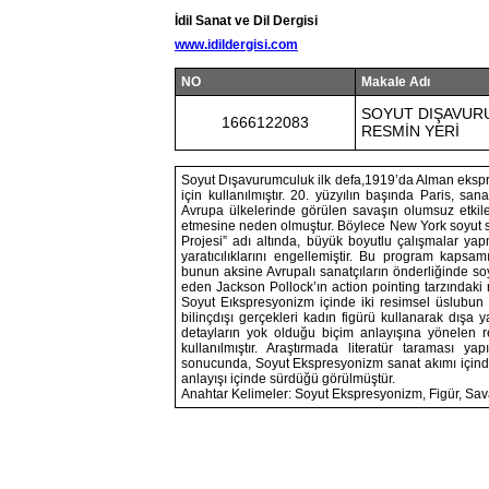
İdil Sanat ve Dil Dergisi
www.idildergisi.com
NO
Makale Adı
SOYUT DIŞAVUR
1666122083
RESMİN YERİ
Soyut Dışavurumculuk ilk defa,1919’da Alman ekspres
için kullanılmıştır. 20. yüzyılın başında Paris, sa
Avrupa ülkelerinde görülen savaşın olumsuz etkile
etmesine neden olmuştur. Böylece New York soyut san
Projesi” adı altında, büyük boyutlu çalışmalar yapm
yaratıcılıklarını engellemiştir. Bu program kapsa
bunun aksine Avrupalı sanatçıların önderliğinde s
eden Jackson Pollock’ın action pointing tarzındaki re
Soyut Eıkspresyonizm içinde iki resimsel üslubun 
bilinçdışı gerçekleri kadın figürü kullanarak dışa y
detayların yok olduğu biçim anlayışına yönelen r
kullanılmıştır. Araştırmada literatür taraması yap
sonucunda, Soyut Ekspresyonizm sanat akımı içinde
anlayışı içinde sürdüğü görülmüştür.
Anahtar Kelimeler: Soyut Ekspresyonizm, Figür, Sa