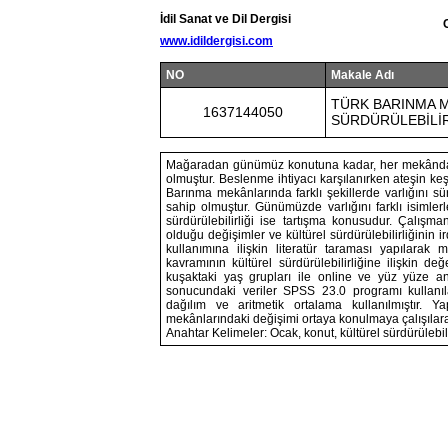
İdil Sanat ve Dil Dergisi
www.idildergisi.com
NO
Makale Adı
TÜRK BARINMA 
1637144050
SÜRDÜRÜLEBİLİR
Mağaradan günümüz konutuna kadar, her mekânda b
olmuştur. Beslenme ihtiyacı karşılanırken ateşin ke
Barınma mekânlarında farklı şekillerde varlığını s
sahip olmuştur. Günümüzde varlığını farklı isimle
sürdürülebilirliği ise tartışma konusudur. Çalış
olduğu değişimler ve kültürel sürdürülebilirliğini
kullanımına ilişkin literatür taraması yapılara
kavramının kültürel sürdürülebilirliğine ilişkin d
kuşaktaki yaş grupları ile online ve yüz yüze anke
sonucundaki veriler SPSS 23.0 programı kullanılara
dağılım ve aritmetik ortalama kullanılmıştır.
mekânlarındaki değişimi ortaya konulmaya çalışılarak, o
Anahtar Kelimeler: Ocak, konut, kültürel sürdürülebil