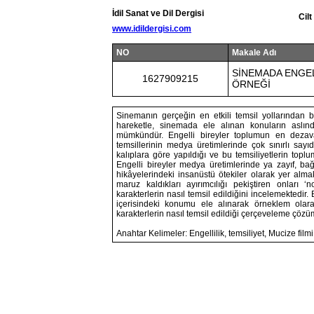
İdil Sanat ve Dil Dergisi
Cil
www.idildergisi.com
NO
Makale Adı
SİNEMADA ENGEL
1627909215
ÖRNEĞİ
Sinemanın gerçeğin en etkili temsil yollarından 
hareketle, sinemada ele alınan konuların aslın
mümkündür. Engelli bireyler toplumun en dezavant
temsillerinin medya üretimlerinde çok sınırlı sayıd
kalıplara göre yapıldığı ve bu temsiliyetlerin topl
Engelli bireyler medya üretimlerinde ya zayıf, ba
hikâyelerindeki insanüstü ötekiler olarak yer almak
maruz kaldıkları ayırımcılığı pekiştiren onları 
karakterlerin nasıl temsil edildiğini incelemektedir
içerisindeki konumu ele alınarak örneklem olara
karakterlerin nasıl temsil edildiği çerçeveleme çözü
Anahtar Kelimeler: Engellilik, temsiliyet, Mucize fil