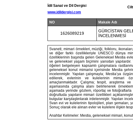
İdil Sanat ve Dil Dergisi
Cil
www.idildergisi.com
NO
Makale Adı
GÜRCİSTAN GELE
1626089219
İNCELENMESİ
Svaneti; mimari örnekleri, müziği, folkloru, ikonaları, ahş
ve diğer farklı özellikleriyle UNESCO dünya mim
özelliklerinin başında gelen Geleneksel Mestia evleri
ve geleneksel yaşam biçimini yansıtan yapılardır. 
öğeleri belgeleyen kapsamlı çalışmalara rastlanm
geleneksel konut mimarisi içerisinde Mestia şehri
incelenmiştir. Yapılan çalışmayla; Mestia’ya özgün
edilerek, evlerinin ve kulelerinin mimari özell
amaçlanmaktadır. Çalışma; tespit, araştırma v
aşamasında çalışma alanı belirlenerek örneklem g
aşamada yerinde gözlem, röportaj ve fotoğraflarla gör
doğrultuda yapıların mimari özellikleri açıklanmış
bulgular karşılaştırılarak irdelenmiştir. Yapılan i
Svan evi ve kulelerinin tipolojileri, plan şemaları, ya
Sonuç olarak ele alınan evler ve kulelere ilişkin tespitl
Anahtar Kelimeler: Mestia, geleneksel mimari, konut 