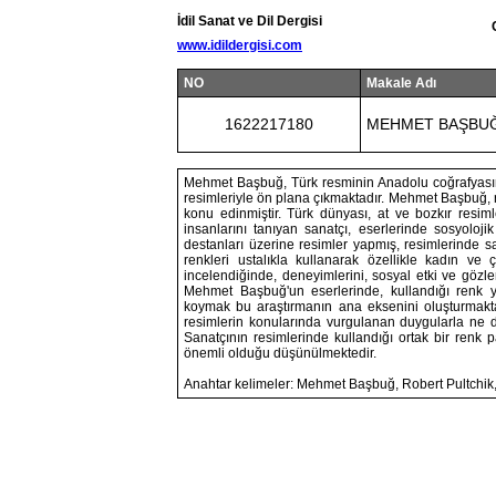
İdil Sanat ve Dil Dergisi
www.idildergisi.com
NO
Makale Adı
1622217180
MEHMET BAŞBUĞ’
Mehmet Başbuğ, Türk resminin Anadolu coğrafyası
resimleriyle ön plana çıkmaktadır. Mehmet Başbuğ, 
konu edinmiştir. Türk dünyası, at ve bozkır resim
insanlarını tanıyan sanatçı, eserlerinde sosyolojik
destanları üzerine resimler yapmış, resimlerinde s
renkleri ustalıkla kullanarak özellikle kadın ve 
incelendiğinde, deneyimlerini, sosyal etki ve gözlem
Mehmet Başbuğ'un eserlerinde, kullandığı renk yap
koymak bu araştırmanın ana eksenini oluşturmaktadı
resimlerin konularında vurgulanan duygularla ne d
Sanatçının resimlerinde kullandığı ortak bir renk
önemli olduğu düşünülmektedir.
Anahtar kelimeler: Mehmet Başbuğ, Robert Pultchik