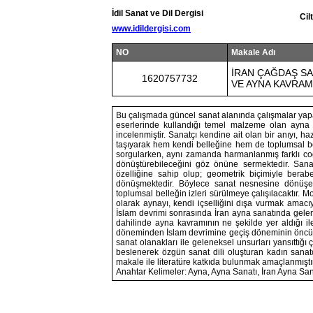
İdil Sanat ve Dil Dergisi
Cil
www.idildergisi.com
NO
Makale Adı
İRAN ÇAĞDAŞ S
1620757732
VE AYNA KAVRAM
Bu çalışmada güncel sanat alanında çalışmalar yap
eserlerinde kullandığı temel malzeme olan ayna il
incelenmiştir. Sanatçı kendine ait olan bir anıyı, h
taşıyarak hem kendi belleğine hem de toplumsal be
sorgularken, aynı zamanda harmanlanmış farklı coğr
dönüştürebileceğini göz önüne sermektedir. Sana
özelliğine sahip olup; geometrik biçimiyle berab
dönüşmektedir. Böylece sanat nesnesine dönüşen
toplumsal belleğin izleri sürülmeye çalışılacaktır. Mon
olarak aynayı, kendi içselliğini dışa vurmak amacıy
İslam devrimi sonrasında İran ayna sanatında gelene
dahilinde ayna kavramının ne şekilde yer aldığı ile f
döneminden İslam devrimine geçiş döneminin önc
sanat olanakları ile geleneksel unsurları yansıttığı
beslenerek özgün sanat dili oluşturan kadın sanatçı
makale ile literatüre katkıda bulunmak amaçlanmıştır
Anahtar Kelimeler: Ayna, Ayna Sanatı, İran Ayna S