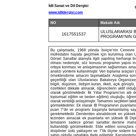
İdil Sanat ve Dil Dergisi
www.idildergisi.com
NO
Makale Adı
ULUSLARARASI B
1617551537
PROGRAMI’NIN 
Bu çalışmada, 1968 yılında İsviçre’nin Cenevre k
müfredatını hayata geçirmek için kurulmuş olan U
Görsel Sanatlar alanıyla ilgili yapılmış herhang
olması nedeniyle, söz konusu programın yapısı incel
ortaya konması ve anlaşılmasının sağlanması amaçla
analizi yöntemi kullanılmıştır. Veri toplama araçları
örneklendirme amacını taşımaktadır. Araştırma sonu
geçerliliği olan Uluslararası Bakalorya Organizasy
bilgili, düşünen, iletişim kuran, ilkeli, açık görüş
özellikleri dikkate alınarak, öğrencilerin aktif o
olarak görülmektedir. İlk Yıllar Programı’nın altı de
toplumsal eğitim ve beden eğitimi) oluştuğu, öğrenci
olarak verildiği anlaşılmıştır. Tamamını seçtikleri t
görmektedirler. Ek olarak IB Programının puanlam
puan 7’dir ve programı başarıyla tamamlamış say
gerekmektedir. Derslerden alınabilecek en yüksek 
tezinden alınacak ek puanlarla en yüksek IB Dipl
temaların sadece görsel sanatlar dersine mahsus
kullanıldığı görülmektedir. Elde edilen sonuçlara 
disiplinler üstü yaklaşımı ve 7’lik ölçme sistemi 
sahip olduğu rahatlıkla ifade edilebilir. Karşılaştır