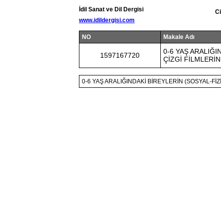
İdil Sanat ve Dil Dergisi
Ci
www.idildergisi.com
NO
Makale Adı
0-6 YAŞ ARALIĞI
1597167720
ÇİZGİ FİLMLERİ
0-6 YAŞ ARALIĞINDAKİ BİREYLERİN (SOSYAL-FİZ