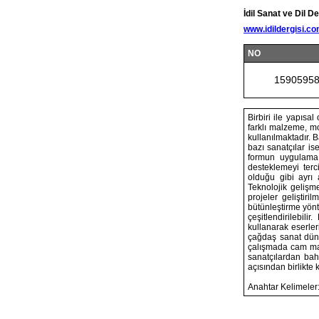
İdil Sanat ve Dil De
www.idildergisi.c
NO
1590595
Birbiri ile yapısa
farklı malzeme, m
kullanılmaktadır. B
bazı sanatçılar i
formun uygulama 
desteklemeyi terci
olduğu gibi ayrı 
Teknolojik gelişm
projeler geliştiri
bütünleştirme yönt
çeşitlendirilebil
kullanarak eserler
çağdaş sanat düny
çalışmada cam mal
sanatçılardan bahs
açısından birlikte
Anahtar Kelimeler: