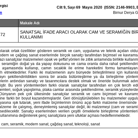
rgisi
Cilt 9, Sayı 69 Mayıs 2020 (ISSN: 2146-9903,
om
Birnur Derya
Makale Adı
SANATSAL İFADE ARACI OLARAK CAM VE SERAMİĞİN Bİ
872
KULLANIMI
l olarak ortak özellikler gösteren seramik ve cam, uygulama ve teknik açıdan oldukç
odern ve çağdaş sanat eserlerinde birçok sanatçı tarafından biçimsel ve kavramsa
azı sanatçılar malzemeleri opak ve şeffaf yönleri ile zıtlık anlamında birlikte kullan
se seramiğin doğal ya da yapay dokusunu ve cama oranla daha rahat şekillendiri
aşamasında kullanıp, camın sıcaklık ile erime hareketini formu tamamlayan
h etmektedirler. Farklı iki malzemenin aynı bünyede birleştirilmesi için kullanıl
ayrı şekillendirildikten sonra bir arada bütünleştirme ya da birleştirme yöntem
elerin ardından sanatçı ve tasarımcılara destek olmak ve öneride bulunmak adın
lmiştir. Bu yeni yöntemlerden farklı olarak sanatçılar tarafından en çok tercih ed
emleri, soğuk yapıştırma, plaka camlar arasında şekillendirme, seramik yüzeylerd
ir. Dünyanın pek çok ülkesinde sanatçılar seramik ve camı biçimsel ve kavrams
ine farklı bir boyut kazandırmışlardır. Geri dönüştürülebilen bu malzemeler uygu
asına ışık tutarak, yeni ifade biçimlerinin önünü açıp farklı malzeme önerisinde
zeme ile çalışmış, deneyimlemiş sanatçılar değil, iki malzemeyi (cam ve seramik)
edilecektir. Sanatçı eserlerinden verilen çeşitli örneklerle birleştirme yöntemler
 kullanımına değinilerek genç sanatçılara yeni ufuklar açması hedeflenmektedir.
 cam, seramik, modern sanat, çağdaş sanat, teknoloji, sanat