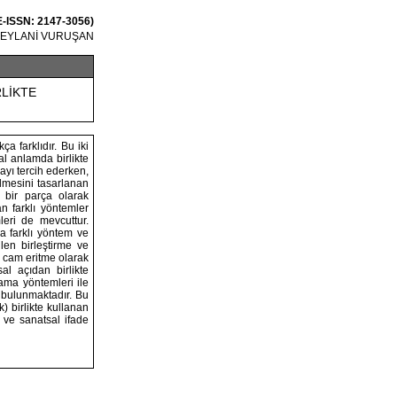
 E-ISSN: 2147-3056)
 GEYLANİ VURUŞAN
RLİKTE
a farklıdır. Bu iki
l anlamda birlikte
mayı tercih ederken,
lmesini tasarlanan
 bir parça olarak
an farklı yöntemler
leri de mevcuttur.
a farklı yöntem ve
ilen birleştirme ve
e cam eritme olarak
al açıdan birlikte
lama yöntemleri ile
 bulunmaktadır. Bu
 birlikte kullanan
i ve sanatsal ifade