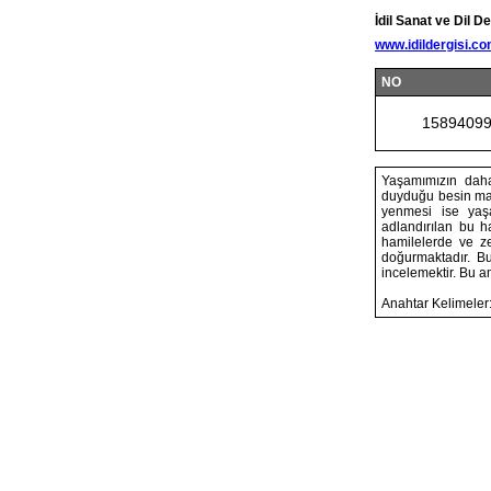
İdil Sanat ve Dil De
www.idildergisi.c
NO
1589409
Yaşamımızın daha 
duyduğu besin madd
yenmesi ise yaş
adlandırılan bu h
hamilelerde ve z
doğurmaktadır. B
incelemektir. Bu a
Anahtar Kelimeler: