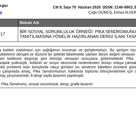
rgisi
Cilt 9, Sayı 70 Haziran 2020 (ISSN: 2146-9903,
om
Çağrı GÜMÜŞ, Elmas ALVE
Makale Adı
BİR SOSYAL SORUMLULUK ÖRNEĞİ: PİKA SENDROMUN
917
TANITILMASINA YÖNELİK HAZIRLANAN DERGİ İLANI TAS
kaliteli olabilmesi için sağlığımızı korumalı ve geliştirmeliyiz. Bu gelişim v
elerini dengeli ve düzenli bir şekilde tüketmekte saklıdır. Besin değeri olmayan 
am kalitesini düşürüp geri dönüşü olmayan sonuçlara götürmektedir. Pika
astalık psikolojik, kültürel ve sosyo ekonomik nedenlerden dolayı ortaya çıkmak
ekâ problemi olan bireylerde sıkça görülen bu sendrom tüketilen ürünlere göre
u çalışmada amaç, Pika Sendromunun hakkında toplumu bilinçlendirmek için üre
maç çerçevesinde, 8 dergi sayfa tasarımı yapılmıştır.
 Pika Sendromu, sosyal sorumluluk, dergi, grafik tasarım