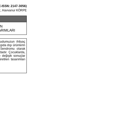
 E-ISSN: 2147-3056)
R, Havvanur KÖRPE
UN
ARIMLARI
ücudumuzun ihtiyaç
gıda dışı ürünlerin
 Sendromu olarak
tadır. Çocuklarda,
 değişik sonuçlar
tilen tasarımları