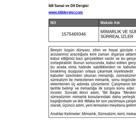
İdil Sanat ve Dil Dergisi
www.idildergisi.com
NO
Makale Adı
MİMARLIK VE SÜ
1575469346
SÜRREAL İZLER
Bireyin özgün dünyası, zihin ve hayal gücüyle s
arzularımız aracılığıyla kimi zaman dışarıya akta
kabul ettiğimiz bazı gerçeklikler vardır ve bu gerç
zorlaştırabilir. Bunun sonucunda, kabul edilen ger
bu arada olma halinde sabitliklerden ve kabulle
bırakılmış duyguları ortaya çıkarmak niyetindedir
kabuller üzerinden okunan mimarlığı, sürrealizmi
sürrealizm ile melezlenen mimarlık, sonu öngörülem
eklemlenen üç adımda çözümlenir. Çalışmanın birinc
tarihte belirişi ve mimarlığa ilk sızışını konu ed
inceler. Sonraki ikinci adım, “Bir Başka “Meske
sürrealizmin mimarlık konularındaki daha yerleşik
başlığındadır ve ikili ittifaka bir son yazılmaya çalı
olarak, üçüncü adım, yeni temasları meydana getirme
Anahtar Kelimeler: Mimarlık, Sürrealizm, kent, meka