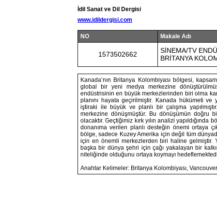
İdil Sanat ve Dil Dergisi
www.idildergisi.com
NO
Makale Adı
SİNEMA/TV ENDÜ
1573502662
BRİTANYA KOLOM
Kanada’nın Britanya Kolombiyası bölgesi, kapsamlı b
global bir yeni medya merkezine dönüştürülmüş
endüstrisinin en büyük merkezlerinden biri olma karar
planını hayata geçirilmiştir. Kanada hükümeti ve y
iştiraki ile büyük ve planlı bir çalışma yapılmış
merkezine dönüşmüştür. Bu dönüşümün doğru bir 
olacaktır. Geçtiğimiz kırk yılın analizi yapıldığında 
donanıma verilen planlı desteğin önemi ortaya çık
bölge, sadece Kuzey Amerika için değil tüm dünyada
için en önemli merkezlerden biri haline gelmiştir.
başka bir dünya şehri için çağı yakalayan bir kalk
niteliğinde olduğunu ortaya koymayı hedeflemektedi
Anahtar Kelimeler: Britanya Kolombiyası, Vancouver,