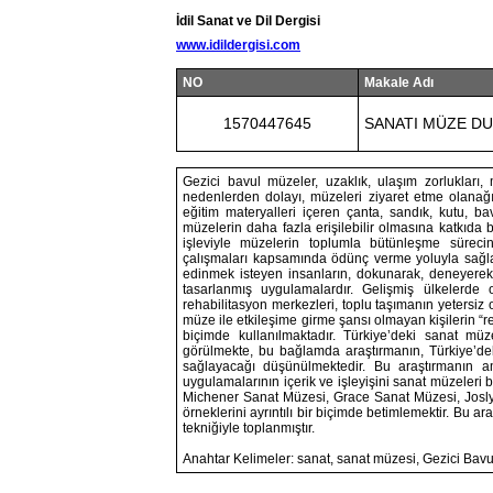
İdil Sanat ve Dil Dergisi
www.idildergisi.com
NO
Makale Adı
1570447645
SANATI MÜZE DU
Gezici bavul müzeler, uzaklık, ulaşım zorlukları, m
nedenlerden dolayı, müzeleri ziyaret etme olanağı
eğitim materyalleri içeren çanta, sandık, kutu, ba
müzelerin daha fazla erişilebilir olmasına katkıda
işleviyle müzelerin toplumla bütünleşme sürecin
çalışmaları kapsamında ödünç verme yoluyla sağladı
edinmek isteyen insanların, dokunarak, deneyerek
tasarlanmış uygulamalardır. Gelişmiş ülkelerde o
rehabilitasyon merkezleri, toplu taşımanın yetersi
müze ile etkileşime girme şansı olmayan kişilerin “re
biçimde kullanılmaktadır. Türkiye’deki sanat mü
görülmekte, bu bağlamda araştırmanın, Türkiye’dek
sağlayacağı düşünülmektedir. Bu araştırmanın am
uygulamalarının içerik ve işleyişini sanat müzeleri
Michener Sanat Müzesi, Grace Sanat Müzesi, Josl
örneklerini ayrıntılı bir biçimde betimlemektir. Bu 
tekniğiyle toplanmıştır.
Anahtar Kelimeler: sanat, sanat müzesi, Gezici Bav