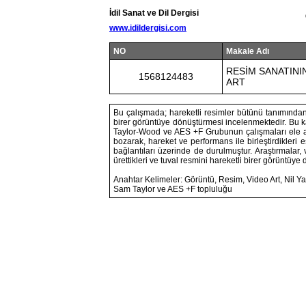
İdil Sanat ve Dil Dergisi
www.idildergisi.com
NO
Makale Adı
RESİM SANATINI
1568124483
ART
Bu çalışmada; hareketli resimler bütünü tanımından y
birer görüntüye dönüştürmesi incelenmektedir. Bu k
Taylor-Wood ve AES +F Grubunun çalışmaları ele alı
bozarak, hareket ve performans ile birleştirdikleri e
bağlantıları üzerinde de durulmuştur. Araştırmalar, 
ürettikleri ve tuval resmini hareketli birer görüntüye
Anahtar Kelimeler: Görüntü, Resim, Video Art, Nil Yal
Sam Taylor ve AES +F topluluğu