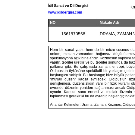
İdil Sanat ve Dil Dergisi
Ci
www.idildergisi.com
NO
Makale Adı
1561970568
DRAMA, ZAMAN V
Hem bir sanat yapıtı hem de bir micro-cosmos olara
anlam; mekan-zamandan bağımsız düşünülemez. 
spekülasyona açık bir alandır. Kozmosun yapısını anl
yapılır, teoriler üretilir ve bu teoriler sonunda da 
patlama gibi. Bu çalışmada zaman, entropi, büyük
Oidipus’un öyküsüne spekülatif bir yaklaşım getiril
başlangıca sahiptir. Bu başlangıç bize büyük patlam
“mutlak düzen” kaosa evrilecek, Oidipus’un uzun
genişlemesi, düzensizliğin yani bir fizik kuramı o
evrende düzenin yeniden sağlanması ancak Oidipu
aynıdır: Kaosun sona ermesi ve mutlak düzenin s
toplanması gerekir ki bu da evrenin başlangıç nokta
Anahtar Kelimeler: Drama, Zaman, Kozmos, Oidipus