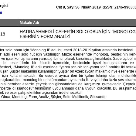
rgisi
Cilt 8, Sayı 56 Nisan 2019 (ISSN: 2146-9903,
om
Makale Adı
HATIRA AHMEDLİ CAFER’İN SOLO OBUA İÇİN “MONOLOG I
218
ESERİNİN FORM ANALİZİ
er solo obua için “Monolog II” adlı bu eseri 2018-2019 yılları arasında besteled
 adlı eseri solo flüt için yazılmıştır. Müzik eserlerinde monolog, bestecinin ke
arı ve içsel konuşmalarını yansıttığı bir tür olarak karşımıza çıkmaktadır. Sade üç böl
bu eser derin bir felsefe içermekte; bestecinin içsel konuşmalarını ve fi
esteci, “Monolog II” adlı eserinde “yarım ton-bir ton-yarım ton” aralıklı iki tetrako
 oluşan Şüşter makamını kullanmıştır. Şüşter bir Azerbaycan makamıdır ve eserlerde
 için kullanılmaktadır. Bu eserde ayrıca ileri bir çalım tekniği olan multifonikle
ses çıkarabilen monolog bir enstrümandan aynı anda iki veya daha fazla ses çıkarm
unla beraber eserde çeyrek ton glissandoları da karşımıza çıkmaktadır. Çeyrek
n “perde glissandosu” tekniğinin uygulanması daha uygun olacaktır. Bu araştır
cek ve eser çalış teknikleri açısından irdelenecektir.
 Obua, Monolog, Form, Analiz, Şüşter, Solo, Multifonik, Glissando