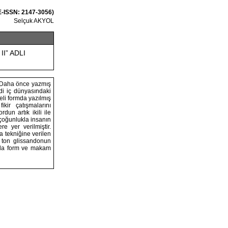
 E-ISSN: 2147-3056)
Selçuk AKYOL
I” ADLI
i. Daha önce yazmış
ndi iç dünyasındaki
meli formda yazılmış
kir çatışmalarını
rdun artık ikili ile
 çoğunlukla insanın
re yer verilmiştir.
a tekniğine verilen
 ton glissandonun
mada form ve makam