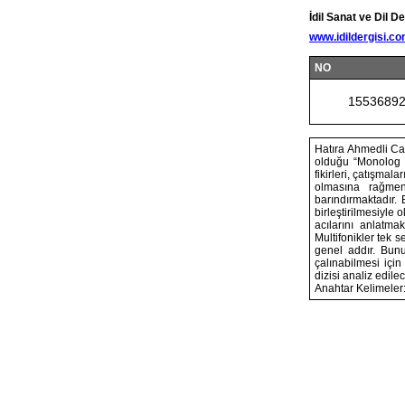
İdil Sanat ve Dil De
www.idildergisi.c
NO
1553689
Hatıra Ahmedli Caf
olduğu “Monolog I”
fikirleri, çatışmal
olmasına rağmen 
barındırmaktadır. B
birleştirilmesiyle
acılarını anlatmak
Multifonikler tek 
genel addır. Bun
çalınabilmesi içi
dizisi analiz edile
Anahtar Kelimeler: