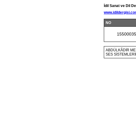
İdil Sanat ve Dil De
www.idildergisi.c
NO
1550003
ABDÜLKÂDİR ME
SES SİSTEMLERİ