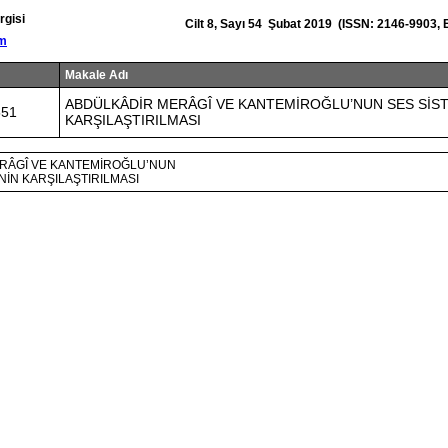
rgisi
Cilt 8, Sayı 54 Şubat 2019 (ISSN: 2146-9903,
om
Makale Adı
ABDÜLKÂDİR MERÂGÎ VE KANTEMİROĞLU’NUN SES SİS
551
KARŞILAŞTIRILMASI
RÂGÎ VE KANTEMİROĞLU’NUN
NİN KARŞILAŞTIRILMASI