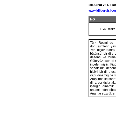
İdil Sanat ve Dil De
www.idildergisi.c
NO
1541838
Türk Resminde 19
dönüşümlerin yaşan
Yeni dışavurumcu e
bütünsel bir dile
desenci ve forma
Güleryüz eserleri 
incelenmiştir. Fi
sanatçının desenc
hicivli bir dil ol
yapı dinamiğine k
Araştırma ile sana
dil aracılığıyla a
içeriğin dinamik 
anlamlandırıldığı s
Anahtar sözcükler: