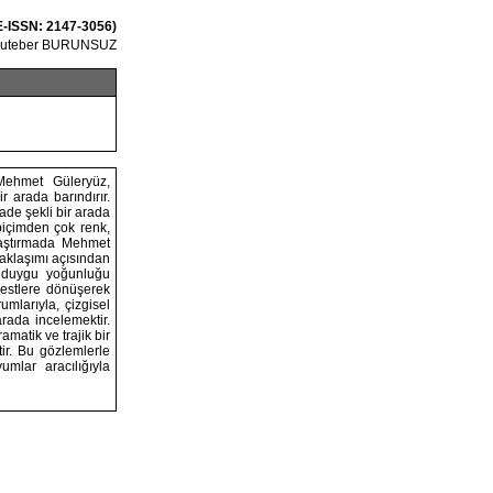
E-ISSN: 2147-3056)
uteber BURUNSUZ
 Mehmet Güleryüz,
r arada barındırır.
ade şekli bir arada
biçimden çok renk,
raştırmada Mehmet
yaklaşımı açısından
Bu duygu yoğunluğu
jestlere dönüşerek
umlarıyla, çizgisel
rada incelemektir.
matik ve trajik bir
tir. Bu gözlemlerle
umlar aracılığıyla