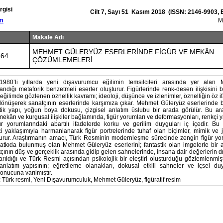
rgisi
Cilt 7, Sayı 51 Kasım 2018 (ISSN: 2146-9903, 
om
M
Makale Adı
MEHMET GÜLERYÜZ ESERLERİNDE FİGÜR VE MEKÂN
564
ÇÖZÜMLEMELERİ
80’li yıllarda yeni dışavurumcu eğilimin temsilcileri arasında yer alan
dığı metaforik benzetmeli eserler oluşturur. Figürlerinde renk-desen ilişkisini bi
ğilimde gözlenen öznellik kavramı; ideoloji, düşünce ve izlenimler, öznelliğin öz if
 dönüşerek sanatçının eserlerinde karşımıza çıkar. Mehmet Güleryüz eserlerinde 
tik yapı, yoğun boya dokusu, çizgisel anlatım üslubu bir arada görülür. Bu a
mekân ve kurgusal ilişkiler bağlamında, figür yorumları ve deformasyonları, renkçi 
gür yorumlarındaki abartılı ifadelerde korku ve gerilim duyguları iç içedir. 
i yaklaşımıyla harmanlanarak figür portrelerinde tuhaf olan biçimler, mimik ve 
uşturur. Araştırmanın amacı, Türk Resminin modernleşme sürecinde zengin figür yor
atkıda bulunmuş olan Mehmet Güleryüz eserlerini; fantastik olan imgelerle bir a
tçının düş ve gerçeklik arasında gidip gelen sahnelerinde, insana dair değerlerin dra
ktarıldığı ve Türk Resmi açısından psikolojik bir eleştiri oluşturduğu gözlemlenmiş
anlatım yapısının; eğretileme olanakları, dokusal etkili sahneler ve içsel duy
onucuna varılmıştır.
 Türk resmi, Yeni Dışavurumculuk, Mehmet Güleryüz, figüratif resim