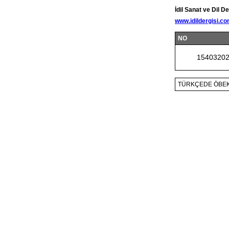
İdil Sanat ve Dil De
www.idildergisi.c
NO
1540320
TÜRKÇEDE ÖBE