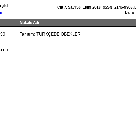
rgisi
Cilt 7, Sayı 50 Ekim 2018 (ISSN: 2146-9903,
om
Bahar
Makale Adı
299
Tanıtım: TÜRKÇEDE ÖBEKLER
KLER