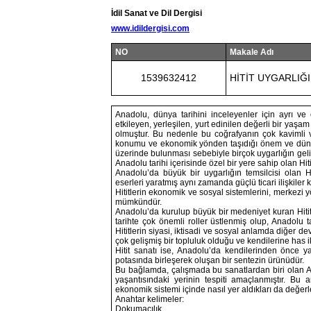
İdil Sanat ve Dil Dergisi
www.idildergisi.com
NO
Makale Adı
1539632412
HİTİT UYGARLIĞ
Anadolu, dünya tarihini inceleyenler için ayrı ve 
etkileyen, yerleşilen, yurt edinilen değerli bir yaşa
olmuştur. Bu nedenle bu coğrafyanın çok kavimli v
konumu ve ekonomik yönden taşıdığı önem ve dünya
üzerinde bulunması sebebiyle birçok uygarlığın geliş
Anadolu tarihi içerisinde özel bir yere sahip olan Hitit
Anadolu’da büyük bir uygarlığın temsilcisi olan H
eserleri yaratmış aynı zamanda güçlü ticari ilişkiler 
Hititlerin ekonomik ve sosyal sistemlerini, merkezi 
mümkündür.
Anadolu’da kurulup büyük bir medeniyet kuran Hititle
tarihte çok önemli roller üstlenmiş olup, Anadolu 
Hititlerin siyasi, iktisadi ve sosyal anlamda diğer de
çok gelişmiş bir topluluk olduğu ve kendilerine has i
Hitit sanatı ise, Anadolu’da kendilerinden önce 
potasında birleşerek oluşan bir sentezin ürünüdür.
Bu bağlamda, çalışmada bu sanatlardan biri olan An
yaşantısındaki yerinin tespiti amaçlanmıştır. Bu 
ekonomik sistemi içinde nasıl yer aldıkları da değerle
Anahtar kelimeler:
Dokumacılık,