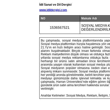
İdil Sanat ve Dil Dergisi
www.idildergisi.com
NO
Makale Adı
SOSYAL MEDYA K
1536567521
DEĞERLENDİRİLM
Bu çalışmada, sosyal medya platformlarında yapıl
Sosyal medya platformları hızıyla hayatımıza yön vere
21.Yy’ın en hızlı iletişim aracı haline gelmiştir. 
alanını kuşatmaktadır. Birçok insan farkında ol
Reklam maliyetlerinin düşük olması ve oldukça fazl
yıllarda sosyal medya reklamlarına oldukça fazla
herhangi bir ürünü satın almadan önce tercihleri
arasında yaygın olarak kullanılan sosyal medya platf
Sosyal medyanın popüler olmasına neden olan en ön
alışveriş imkanı sunmasıdır. Sosyal medya platformla
her yeniliği anında görebilmekte, belirli tercihler y
medyayı günümüzde daha işlevsel kılmakta ve kul
çalışmada, Harran Üniversitesi’nde eğitim gören öğ
gündelik ürün satın alma tercihleri hakkında sorular 
verilmiştir.
Anahtar Kelimeler :Sosyal Medya, Reklam, İletişim,