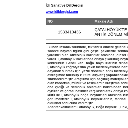
İdil Sanat ve Dil Dergisi
www.idildergisi.com
NO
Makale Adı
ÇATALHÖYÜK’TE
1533410436
ANTİK DÖNEM Mİ
Bilinen insanlık tarihinde, tek tanrılı dinlere gelene
sadece hayvan figürü gibi çeşitli şekillerde sembo
yardımcı olan arkeolojik kalıntılar arasında, dinse
vardır. Çatalhöyük kazılarında ortaya çıkarılmış boy
konusudur. Genel kanı boğa boynuzlarının dinsel
Çatalhöyük coğrafyasına yakın medeniyetlerde benze
dayanak sunmak için yazılı dönemin antik medeniyetl
etkileşimde bulunup kültürel alışveriş yapabilecekl
sınırlandırılmıştır. Araştırma için seçilmiş materyaller
olan kabartma, mühür ve resimlerdir. Araştırma son
öne çıktığı ve sembolik anlamları bakımından benzer
öyküler ve görsel betimler karşılaştırılarak ortaya
kültü ile Çatalhöyük boğa boynuzları arasında ku
görülmektedir. Çatalhöyük boynuzlarının, tanrısal
oldukları sonucuna varılmıştır.
Anahtar kelimeler: Çatalhöyük, Boğa boynuzu, Enki, 