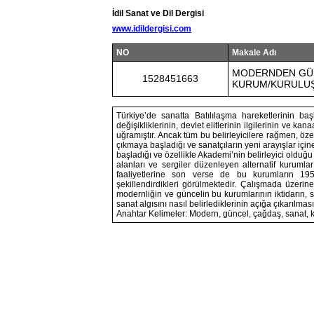
İdil Sanat ve Dil Dergisi
www.idildergisi.com
NO
Makale Adı
MODERNDEN GÜN
1528451663
KURUM/KURULU
Türkiye’de sanatta Batılılaşma hareketlerinin baş
değişikliklerinin, devlet elitlerinin ilgilerinin ve k
uğramıştır. Ancak tüm bu belirleyicilere rağmen, özel
çıkmaya başladığı ve sanatçıların yeni arayışlar içi
başladığı ve özellikle Akademi’nin belirleyici olduğ
alanları ve sergiler düzenleyen alternatif kurumla
faaliyetlerine son verse de bu kurumların 195
şekillendirdikleri görülmektedir. Çalışmada üzeri
modernliğin ve güncelin bu kurumlarının iktidarın, sa
sanat algısını nasıl belirlediklerinin açığa çıkarılmas
Anahtar Kelimeler: Modern, güncel, çağdaş, sanat, 