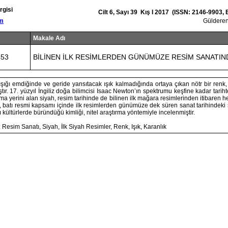
rgisi
Cilt 6, Sayı 39 Kış I 2017 (ISSN: 2146-9903,
om
Gülder
Makale Adı
453
BİLİNEN İLK RESİMLERDEN GÜNÜMÜZE RESİM SANATIN
şığı emdiğinde ve geride yansıtacak ışık kalmadığında ortaya çıkan nötr bir renk
tır. 17. yüzyıl İngiliz doğa bilimcisi Isaac Newton’ın spektrumu keşfine kadar tarih
a yerini alan siyah, resim tarihinde de bilinen ilk mağara resimlerinden itibaren h
, batı resmi kapsamı içinde ilk resimlerden günümüze dek süren sanat tarihindeki 
 kültürlerde büründüğü kimliği, nitel araştırma yöntemiyle incelenmiştir.
 Resim Sanatı, Siyah, İlk Siyah Resimler, Renk, Işık, Karanlık