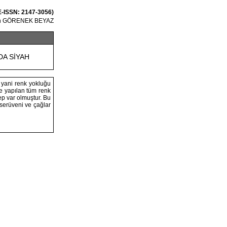
 E-ISSN: 2147-3056)
en GÖRENEK BEYAZ
DA SİYAH
, yani renk yokluğu
te yapılan tüm renk
ep var olmuştur. Bu
serüveni ve çağlar