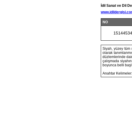
İdil Sanat ve Dil De
www.idildergisi.c
NO
1514453
Siyah, yüzey tüm ı
olarak tanımlanmış
düzlemlerinde daim
çalışmada siyahın
boyunca belli başlı
Anahtar Kelimeler: