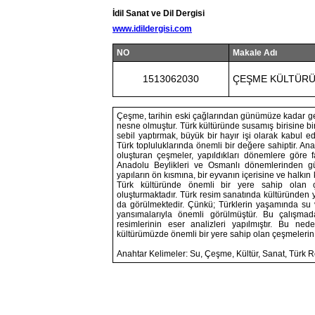
İdil Sanat ve Dil Dergisi
www.idildergisi.com
NO
Makale Adı
1513062030
ÇEŞME KÜLTÜRÜ
Çeşme, tarihin eski çağlarından günümüze kadar gel
nesne olmuştur. Türk kültüründe susamış birisine bi
sebil yaptırmak, büyük bir hayır işi olarak kabul 
Türk topluluklarında önemli bir değere sahiptir. Ana
oluşturan çeşmeler, yapıldıkları dönemlere göre f
Anadolu Beylikleri ve Osmanlı dönemlerinden g
yapıların ön kısmına, bir eyvanın içerisine ve halk
Türk kültüründe önemli bir yere sahip olan 
oluşturmaktadır. Türk resim sanatında kültüründen 
da görülmektedir. Çünkü; Türklerin yaşamında su 
yansımalarıyla önemli görülmüştür. Bu çalışma
resimlerinin eser analizleri yapılmıştır. Bu ne
kültürümüzde önemli bir yere sahip olan çeşmeleri
Anahtar Kelimeler: Su, Çeşme, Kültür, Sanat, Türk 