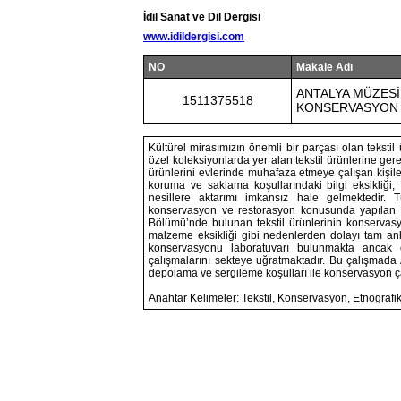
İdil Sanat ve Dil Dergisi
www.idildergisi.com
NO
Makale Adı
ANTALYA MÜZESİ
1511375518
KONSERVASYON 
Kültürel mirasımızın önemli bir parçası olan tekstil 
özel koleksiyonlarda yer alan tekstil ürünlerine gere
ürünlerini evlerinde muhafaza etmeye çalışan kişi
koruma ve saklama koşullarındaki bilgi eksikliği, f
nesillere aktarımı imkansız hale gelmektedir. T
konservasyon ve restorasyon konusunda yapılan ça
Bölümü’nde bulunan tekstil ürünlerinin konservasy
malzeme eksikliği gibi nedenlerden dolayı tam anl
konservasyonu laboratuvarı bulunmakta ancak ç
çalışmalarını sekteye uğratmaktadır. Bu çalışmada
depolama ve sergileme koşulları ile konservasyon ça
Anahtar Kelimeler: Tekstil, Konservasyon, Etnografik