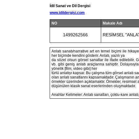
İdil Sanat ve Dil Dergisi
www.idildergisi.com
NO
Makale Adı
1499262566
RESİMSEL "ANLAT
Anlatı sanatı/narrative art en temel biçimi ile hikay
her biçimde kendini gösterir. Anlatı, yazılı ya
da sözel olsun görsel sanatlar ile ifade edilebilir. G
vb. gibi geniş anlatı araçlarına sahiptir. Dolayısıyla 
yönelik [film, video gibi] her
türlü anlatıyı kapsar. Bu çalışma tüm görsel anlatı s
olan anlatı sanatlarını kapsamaktadır. Çalışmanın ama
örnekler üzerinden açıklamaktır. Örnekler, resimsel anl
düşünülen klasik sanat eserlerinden oluşmaktadır.
Anahtar Kelimeler: Anlatı sanatları, çoklu-kare anlat