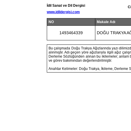
İdil Sanat ve Dil Dergisi
C
www.idildergisi.com
NO
Makale Adı
1493464339
DOĞU TRAKYA AĞ
Bu çalışmada Doğu Trakya Ağızlarında yazı dilimizde
alınmıştır. Adı geçen yöre ağızlarıyla ilgili ağız ç
Derleme Sözlüğünden alınan bu ikilemeler; anlam b
ve görev bakımından değerlendirilmiştir.
Anahtar Kelimeler: Doğu Trakya, İkileme, Derleme 