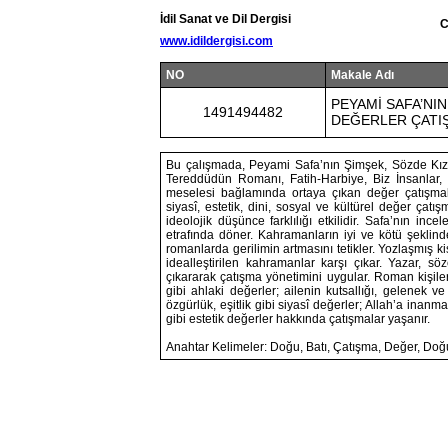
İdil Sanat ve Dil Dergisi
C
www.idildergisi.com
NO
Makale Adı
PEYAMİ SAFA’NI
1491494482
DEĞERLER ÇATI
Bu çalışmada, Peyami Safa’nın Şimşek, Sözde Kız
Tereddüdün Romanı, Fatih-Harbiye, Biz İnsanlar,
meselesi bağlamında ortaya çıkan değer çatışmalar
siyasî, estetik, dini, sosyal ve kültürel değer çatış
ideolojik düşünce farklılığı etkilidir. Safa’nın in
etrafında döner. Kahramanların iyi ve kötü şeklin
romanlarda gerilimin artmasını tetikler. Yozlaşmış ki
idealleştirilen kahramanlar karşı çıkar. Yazar, söz
çıkararak çatışma yönetimini uygular. Roman kişile
gibi ahlaki değerler; ailenin kutsallığı, gelenek v
özgürlük, eşitlik gibi siyasî değerler; Allah’a inanm
gibi estetik değerler hakkında çatışmalar yaşanır.
Anahtar Kelimeler: Doğu, Batı, Çatışma, Değer, Do