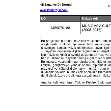
İdil Sanat ve Dil Dergisi
C
www.idildergisi.com
NO
Makale Adı
MUSIC AS A CUL
1489070188
(2008-2016)
Bu araştırmanın amacı, müziksel ve kültürel diplomasi
araştırmaktır. Kültürel diplomasi, farklı kültür grup
alışverişini kapsar. Müzik diplomasisi, saygı, işbirl
Türkiye'nin, diplomatik ilişkiler açısından en düş
için müzik ve kültür alışverişi güçlerinden nasıl yara
her iki ülkenin müzisyenleri barış elçisi rollerini ü
Bu makale, yapılandırmacı uluslararası ilişkiler ku
iletişimi geliştirmeye yönelik önemli diplomatik 
müziksel ve kültürel diplomasiyi mümkün olan en üs
duymanın yollarını bulmak çok önemlidir. Bu makalen
dahil olmak üzere disiplinlerarası bağlamda müzikoloji
Anahtar Kelimeler: İsrail, Türkiye, Kültürel Diplomasi,